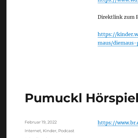
Direktlink zum 
https://kinder.
maus/diemaus-g
Pumuckl Hörspie
Veröffentlicht
Februar 19, 2022
https://www.br
am
Kategorien
Internet
,
Kinder
,
Podcast