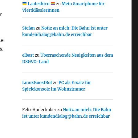
Lauteshirn
zu
Mein Smartphone für
ViertklässlerInnen
r
Stefan
zu
Notiz an mich: Die Bahn ist unter
kundendialog@bahn.de erreichbar
ne
ox
elbast
zu
Überraschende Neuigkeiten aus dem
DSGVO-Land
LinuxBoostBot
zu
PC als Ersatz für
Spielekonsole im Wohnzimmer
Felix Anderhuber
zu
Notiz an mich: Die Bahn
ist unter kundendialog@bahn.de erreichbar