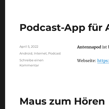
Podcast-App für
Veröffentlicht
April 5, 2022
Antennapod
ist 
am
Kategorien
Android
,
Internet
,
Podcast
Schreibe einen
Webseite:
https
zu
Kommentar
Podcast-
App
für
Android:
Antennapod
Maus zum Hören