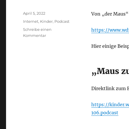
Veröffentlicht
April 5, 2022
Von „der Maus“ 
am
Kategorien
Internet
,
Kinder
,
Podcast
Schreibe einen
https://www.wd
zu
Kommentar
Maus
Hier einige Beisp
zum
Hören
„Maus z
Direktlink zum 
https://kinder
106.podcast