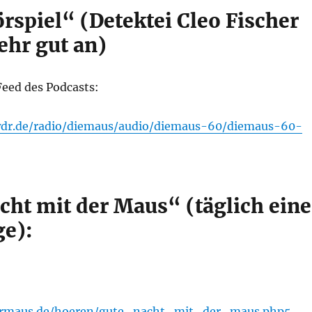
spiel“ (Detektei Cleo Fischer
hr gut an)
Feed des Podcasts:
.wdr.de/radio/diemaus/audio/diemaus-60/diemaus-60-
cht mit der Maus“ (täglich eine
ge):
drmaus.de/hoeren/gute_nacht_mit_der_maus.php5