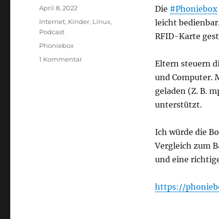
Veröffentlicht
April 8, 2022
Die
#Phoniebox
am
Kategorien
Internet
,
Kinder
,
Linux
,
leicht bedienbar
Podcast
RFID-Karte gest
Schlagwörter
Phoniebox
zu
1 Kommentar
Eltern steuern 
Phoniebox
und Computer. M
–
Tonabspielgerät
geladen (Z. B. 
für
unterstützt.
Kinder
im
Eigenbau
Ich würde die B
Vergleich zum B
und eine richtig
https://phonieb