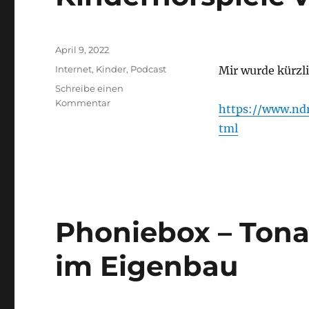
Veröffentlicht
April 9, 2022
am
Kategorien
Internet
,
Kinder
,
Podcast
Mir wurde kürzl
Schreibe einen
zu
Kommentar
https://www.nd
Kinderhörspiele
tml
vom
NDR
als
Podcast
Phoniebox – Tona
im Eigenbau