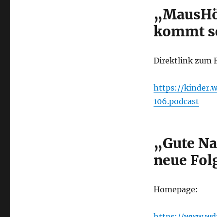
„MausHör
kommt se
Direktlink zum 
https://kinder
106.podcast
„Gute Na
neue Fol
Homepage:
https://www.w