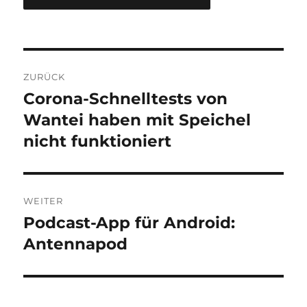
Beitragsnavigation
ZURÜCK
Corona-Schnelltests von
Vorheriger
Beitrag:
Wantei haben mit Speichel
nicht funktioniert
WEITER
Podcast-App für Android:
Nächster
Beitrag:
Antennapod