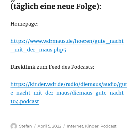
(täglich eine neue Folge):
Homepage:
https://www.wdrmaus.de/hoeren/gute_nacht
_mit_der_maus.php5
Direktlink zum Feed des Podcasts:
https://kinder.wdr.de/radio/diemaus/audio/gut
e-nacht-mit-der-maus/diemaus-gute-nacht-
104.podcast
Autor
Veröffentlicht
Kategorien
Stefan
April 5, 2022
Internet
,
Kinder
,
Podcast
am