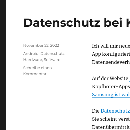
Themen
Datenschutz
und
Datenschutz bei 
Informationsfreiheit
vom
BfDI
Veröffentlicht
November 22, 2022
Ich will mir neu
am
Kategorien
Android
,
Datenschutz
,
App konfiguriert
Hardware
,
Software
Datensendeverha
Schreibe einen
zu
Kommentar
Auf der Website
Datenschutz
bei
Kopfhörer-Apps 
Kopfhörer-
Samsung ist woh
Apps?
Die
Datenschutz
Sie scheint ver
Datenübermittlu