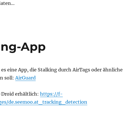
daten…
king-App
 es eine App, die Stalking durch AirTags oder ähnliche
n soll:
AirGuard
 F-Droid erhältlich:
https://f-
ges/de.seemoo.at_tracking_detection