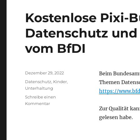
Kostenlose Pixi-
Datenschutz und 
vom BfDI
Veröffentlicht
Dezember 29, 2022
Beim Bundesamt 
am
Kategorien
Datenschutz
,
Kinder
,
Themen Datensch
Unterhaltung
https://www.bfd
Schreibe einen
zu
Kommentar
Zur Qualität kan
Kostenlose
Pixi-
gelesen habe.
Bücher
zu
den