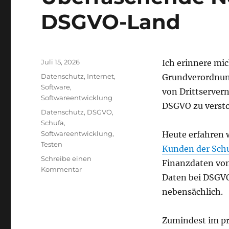
DSGVO-Land
Veröffentlicht
Juli 15, 2026
Ich erinnere mi
am
Kategorien
Datenschutz
,
Internet
,
Grundverordnung
Software
,
von Drittserver
Softwareentwicklung
DSGVO zu verst
Schlagwörter
Datenschutz
,
DSGVO
,
Schufa
,
Softwareentwicklung
,
Heute erfahren w
Testen
Kunden der Schu
Schreibe einen
Finanzdaten von
zu
Kommentar
Daten bei DSGVO
Überraschende
Neuigkeiten
nebensächlich.
aus
dem
Zumindest im pr
DSGVO-