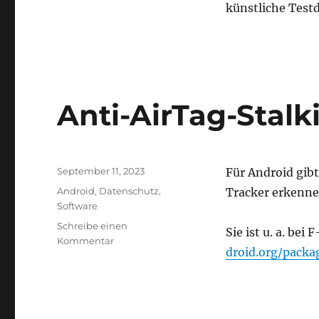
Land
künstliche Test
Anti-AirTag-Stal
Veröffentlicht
September 11, 2023
Für Android gibt
am
Kategorien
Android
,
Datenschutz
,
Tracker erkenne
Software
Schreibe einen
Sie ist u. a. bei
zu
Kommentar
droid.org/packa
Anti-
AirTag-
Stalking-
App