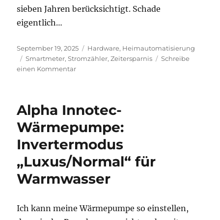
sieben Jahren berücksichtigt. Schade
eigentlich…
Veröffentlicht
Kategorien
September 19, 2025
Hardware
,
Heimautomatisierung
am
Schlagwörter
Smartmeter
,
Stromzähler
,
Zeitersparnis
Schreibe
zu
einen Kommentar
Keine
Zeitersparnis
durch
Alpha Innotec-
Smartmeter
Wärmepumpe:
Invertermodus
„Luxus/Normal“ für
Warmwasser
Ich kann meine Wärmepumpe so einstellen,