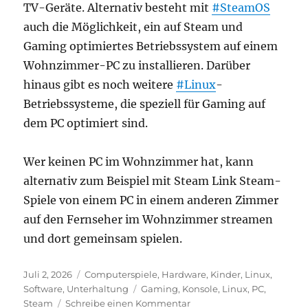
TV-Geräte. Alternativ besteht mit
#SteamOS
auch die Möglichkeit, ein auf Steam und
Gaming optimiertes Betriebssystem auf einem
Wohnzimmer-PC zu installieren. Darüber
hinaus gibt es noch weitere
#Linux
-
Betriebssysteme, die speziell für Gaming auf
dem PC optimiert sind.
Wer keinen PC im Wohnzimmer hat, kann
alternativ zum Beispiel mit Steam Link Steam-
Spiele von einem PC in einem anderen Zimmer
auf den Fernseher im Wohnzimmer streamen
und dort gemeinsam spielen.
Veröffentlicht
Kategorien
Juli 2, 2026
Computerspiele
,
Hardware
,
Kinder
,
Linux
,
am
Schlagwörter
Software
,
Unterhaltung
Gaming
,
Konsole
,
Linux
,
PC
,
zu
Steam
Schreibe einen Kommentar