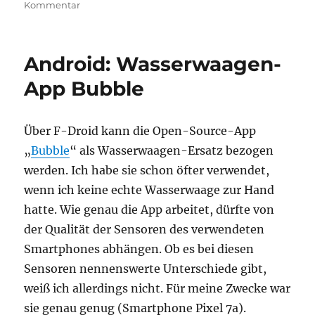
zu
Kommentar
Z21
Start
unter
Android: Wasserwaagen-
Linux
mit
App Bubble
Wine
konfigurierbar
Über F-Droid kann die Open-Source-App
„
Bubble
“ als Wasserwaagen-Ersatz bezogen
werden. Ich habe sie schon öfter verwendet,
wenn ich keine echte Wasserwaage zur Hand
hatte. Wie genau die App arbeitet, dürfte von
der Qualität der Sensoren des verwendeten
Smartphones abhängen. Ob es bei diesen
Sensoren nennenswerte Unterschiede gibt,
weiß ich allerdings nicht. Für meine Zwecke war
sie genau genug (Smartphone Pixel 7a).