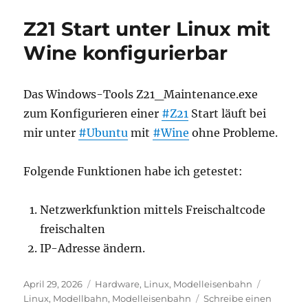
Z21 Start unter Linux mit
Wine konfigurierbar
Das Windows-Tools Z21_Maintenance.exe
zum Konfigurieren einer
#Z21
Start läuft bei
mir unter
#Ubuntu
mit
#Wine
ohne Probleme.
Folgende Funktionen habe ich getestet:
Netzwerkfunktion mittels Freischaltcode
freischalten
IP-Adresse ändern.
Veröffentlicht
Kategorien
Schlagwö
April 29, 2026
Hardware
,
Linux
,
Modelleisenbahn
am
Linux
,
Modellbahn
,
Modelleisenbahn
Schreibe einen