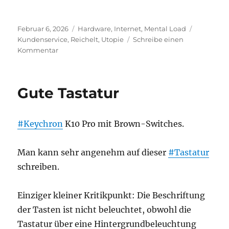
Veröffentlicht
Kategorien
Schlagwör
Februar 6, 2026
Hardware
,
Internet
,
Mental Load
am
Kundenservice
,
Reichelt
,
Utopie
Schreibe einen
zu
Kommentar
Ein
Wunder
ist
Gute Tastatur
passiert
#Keychron
K10 Pro mit Brown-Switches.
Man kann sehr angenehm auf dieser
#Tastatur
schreiben.
Einziger kleiner Kritikpunkt: Die Beschriftung
der Tasten ist nicht beleuchtet, obwohl die
Tastatur über eine Hintergrundbeleuchtung