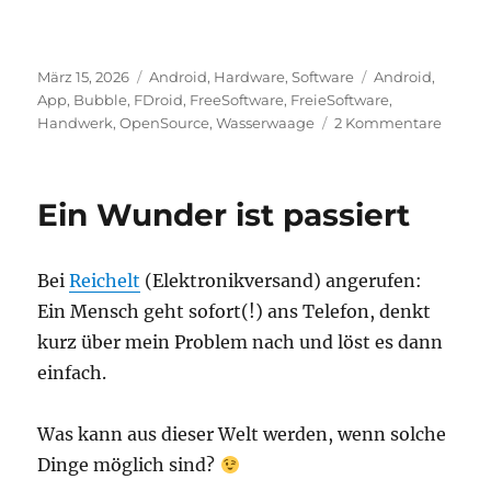
Veröffentlicht
Kategorien
Schlagwörter
März 15, 2026
Android
,
Hardware
,
Software
Android
,
am
App
,
Bubble
,
FDroid
,
FreeSoftware
,
FreieSoftware
,
zu
Handwerk
,
OpenSource
,
Wasserwaage
2 Kommentare
Androi
Wasse
App
Ein Wunder ist passiert
Bubbl
Bei
Reichelt
(Elektronikversand) angerufen:
Ein Mensch geht sofort(!) ans Telefon, denkt
kurz über mein Problem nach und löst es dann
einfach.
Was kann aus dieser Welt werden, wenn solche
Dinge möglich sind?