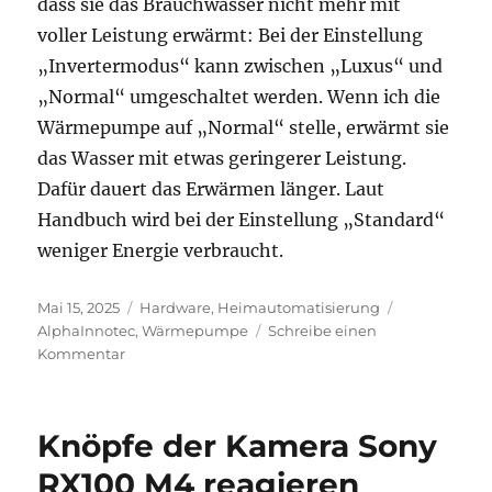
dass sie das Brauchwasser nicht mehr mit
voller Leistung erwärmt: Bei der Einstellung
„Invertermodus“ kann zwischen „Luxus“ und
„Normal“ umgeschaltet werden. Wenn ich die
Wärmepumpe auf „Normal“ stelle, erwärmt sie
das Wasser mit etwas geringerer Leistung.
Dafür dauert das Erwärmen länger. Laut
Handbuch wird bei der Einstellung „Standard“
weniger Energie verbraucht.
Veröffentlicht
Kategorien
Schlagwörte
Mai 15, 2025
Hardware
,
Heimautomatisierung
am
AlphaInnotec
,
Wärmepumpe
Schreibe einen
zu
Kommentar
Alpha
Innotec-
Wärmepumpe:
Knöpfe der Kamera Sony
Invertermodus
„Luxus/Normal“
RX100 M4 reagieren
für