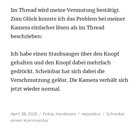
Im Thread wird meine Vermutung bestätigt.
Zum Glück konnte ich das Problem bei meiner
Kamera einfacher lösen als im Thread
beschrieben:
Ich habe einen Staubsauger über den Knopf
gehalten und den Knopf dabei mehrfach
gedrückt. Scheinbar hat sich dabei die
Verschmutzung gelöst. Die Kamera verhält sich
jetzt wieder normal.
Veröffentlicht
Kategorien
Schlagwörter
April 28, 2025
Fotos
,
Hardware
reparatur
Schreibe
am
zu
einen Kommentar
Knöpfe
der
Kamera