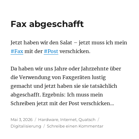
PC
als
Ersatz
Fax abgeschafft
für
Spielekonsole
im
Jetzt haben wir den Salat – jetzt muss ich mein
Wohnzimmer
#Fax
mit der
#Post
verschicken.
Da haben wir uns Jahre oder Jahrzehnte über
die Verwendung von Faxgeräten lustig
gemacht und jetzt haben sie sie tatsächlich
abgeschafft. Ergebnis: Ich muss mein
Schreiben jetzt mit der Post verschicken…
Veröffentlicht
Kategorien
Schlagwörter
Mai 3, 2026
Hardware
,
Internet
,
Quatsch
am
zu
Digitalisierung
Schreibe einen Kommentar
Fax
abgeschafft