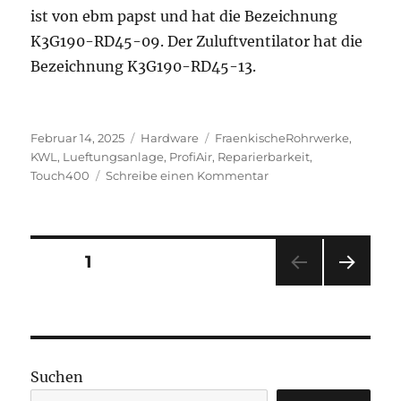
ist von ebm papst und hat die Bezeichnung
K3G190-RD45-09. Der Zuluftventilator hat die
Bezeichnung K3G190-RD45-13.
Veröffentlicht
Kategorien
Schlagwörter
Februar 14, 2025
Hardware
FraenkischeRohrwerke
,
am
KWL
,
Lueftungsanlage
,
ProfiAir
,
Reparierbarkeit
,
zu
Touch400
Schreibe einen Kommentar
Reparierbarkeit
der
Lüftungsanlage
Profi-
Seitennummerierung
SEITE
1
Air
Touch
NÄC
der
400
HSTE
von
SEIT
Beiträge
E
Fränkische
Rohrwerke
Suchen