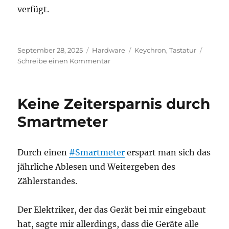
verfügt.
Veröffentlicht
Kategorien
Schlagwörter
September 28, 2025
Hardware
Keychron
,
Tastatur
am
zu
Schreibe einen Kommentar
Gute
Tastatur
Keine Zeitersparnis durch
Smartmeter
Durch einen
#Smartmeter
erspart man sich das
jährliche Ablesen und Weitergeben des
Zählerstandes.
Der Elektriker, der das Gerät bei mir eingebaut
hat, sagte mir allerdings, dass die Geräte alle