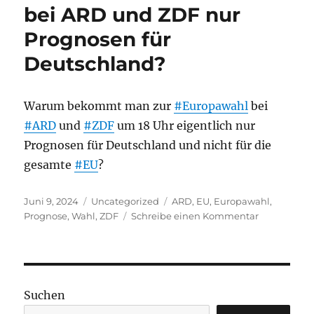
bei ARD und ZDF nur
Prognosen für
Deutschland?
Warum bekommt man zur
#Europawahl
bei
#ARD
und
#ZDF
um 18 Uhr eigentlich nur
Prognosen für Deutschland und nicht für die
gesamte
#EU
?
Veröffentlicht
Kategorien
Schlagwörter
Juni 9, 2024
Uncategorized
ARD
,
EU
,
Europawahl
,
am
zu
Prognose
,
Wahl
,
ZDF
Schreibe einen Kommentar
Warum
bekommt
man
bei
ARD
Suchen
und