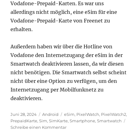
Vodafone-Prepaid-Karten. Es war uns
allerdings nicht möglich, eine eSim für eine
Vodafone-Prepaid-Karte von Freenet zu
erhalten.
Außerdem haben wir über die Hotline von
Vodafone den Internetzugang der eSim in der
Smartwatch deaktivieren lassen, da wir diesen
nicht benötigen. Die Smartwatch selbst scheint
nicht über eine Option zu verfügen, um den
Internetzugang per Mobilfunknetz zu
deaktivieren.
Veröffentlicht
Kategorien
Schlagwörter
Juni 28, 2024
Android
eSim
,
PixelWatch
,
PixelWatch2
,
am
PrepaidKarte
,
Sim
,
SimKarte
,
Smartphone
,
Smartwatch
zu
Schreibe einen Kommentar
Pixel