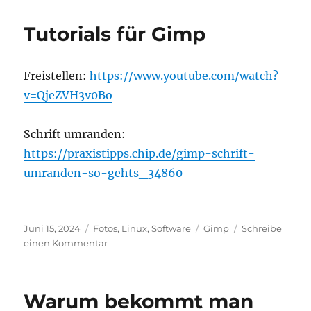
Watch
2
Tutorials für Gimp
mit
eigenständiger
Prepaid-
Freistellen:
https://www.youtube.com/watch?
eSim
betreiben
v=QjeZVH3v0Bo
Schrift umranden:
https://praxistipps.chip.de/gimp-schrift-
umranden-so-gehts_34860
Veröffentlicht
Kategorien
Schlagwörter
Juni 15, 2024
Fotos
,
Linux
,
Software
Gimp
Schreibe
am
zu
einen Kommentar
Tutorials
für
Gimp
Warum bekommt man