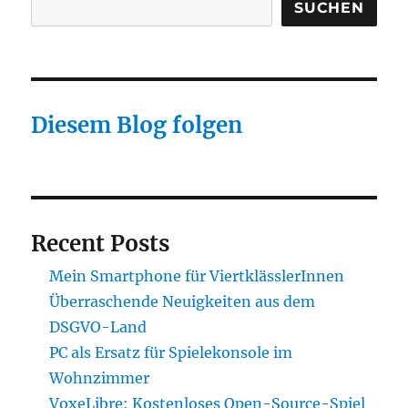
ZDF
SUCHEN
nur
Prognosen
für
Deutschlan
Diesem Blog folgen
Recent Posts
Mein Smartphone für ViertklässlerInnen
Überraschende Neuigkeiten aus dem
DSGVO-Land
PC als Ersatz für Spielekonsole im
Wohnzimmer
VoxeLibre: Kostenloses Open-Source-Spiel