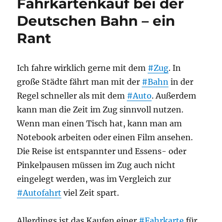
Fahrkartenkauf bei der
besten
als
Deutschen Bahn – ein
QR-
Rant
Code
Ich fahre wirklich gerne mit dem
#Zug
. In
große Städte fährt man mit der
#Bahn
in der
Regel schneller als mit dem
#Auto
. Außerdem
kann man die Zeit im Zug sinnvoll nutzen.
Wenn man einen Tisch hat, kann man am
Notebook arbeiten oder einen Film ansehen.
Die Reise ist entspannter und Essens- oder
Pinkelpausen müssen im Zug auch nicht
eingelegt werden, was im Vergleich zur
#Autofahrt
viel Zeit spart.
Allerdings ist das Kaufen einer
#Fahrkarte
für