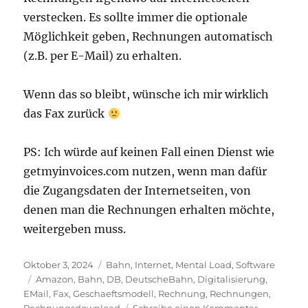
verstecken. Es sollte immer die optionale
Möglichkeit geben, Rechnungen automatisch
(z.B. per E-Mail) zu erhalten.
Wenn das so bleibt, wünsche ich mir wirklich
das Fax zurück
PS: Ich würde auf keinen Fall einen Dienst wie
getmyinvoices.com nutzen, wenn man dafür
die Zugangsdaten der Internetseiten, von
denen man die Rechnungen erhalten möchte,
weitergeben muss.
Veröffentlicht
Kategorien
Oktober 3, 2024
Bahn
,
Internet
,
Mental Load
,
Software
am
Schlagwörter
Amazon
,
Bahn
,
DB
,
DeutscheBahn
,
Digitalisierung
,
EMail
,
Fax
,
Geschaeftsmodell
,
Rechnung
,
Rechnungen
,
zu