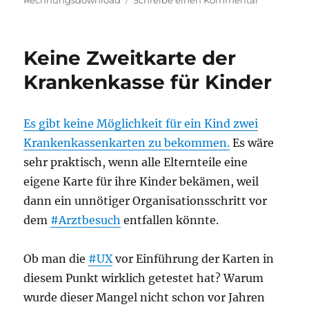
Rechnungsdownload
Schreibe einen Kommentar
Peak
Digitalisie
in
Keine Zweitkarte der
Deutschlan
Rechnung
Krankenkasse für Kinder
Es gibt keine Möglichkeit für ein Kind zwei
Krankenkassenkarten zu bekommen.
Es wäre
sehr praktisch, wenn alle Elternteile eine
eigene Karte für ihre Kinder bekämen, weil
dann ein unnötiger Organisationsschritt vor
dem
#Arztbesuch
entfallen könnte.
Ob man die
#UX
vor Einführung der Karten in
diesem Punkt wirklich getestet hat? Warum
wurde dieser Mangel nicht schon vor Jahren