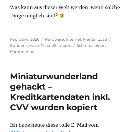
Was kann aus dieser Welt werden, wenn solche
Dinge möglich sind?
Veröffentlicht
Kategorien
Schlagwör
Februar 6, 2026
Hardware
,
Internet
,
Mental Load
am
Kundenservice
,
Reichelt
,
Utopie
Schreibe einen
zu
Kommentar
Ein
Wunder
ist
Miniaturwunderland
passiert
gehackt –
Kreditkartendaten inkl.
CVV wurden kopiert
Ich habe heute diese tolle E-Mail vom