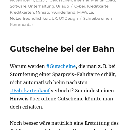
November 11, 2025
Geldsachen
,
Internet
,
Mental Load
,
am
Schlagwörter
Software
,
Unterhaltung
,
Urlaub
Cyber
,
Kreditkarte
,
Kreditkarten
,
Miniaturwunderland
,
MiWuLa
,
Nutzerfreundlichkeit
,
UX
,
UXDesign
Schreibe einen
zu
Kommentar
Miniaturwunderland
gehackt
–
Gutscheine bei der Bahn
Kreditkartendaten
inkl.
CVV
Warum werden
#Gutscheine
, die man z. B. bei
wurden
kopiert
Stornierung einer Sparpreis-Fahrkarte erhält,
nicht automatisch beim nächsten
#Fahrkartenkauf
verbucht? Zumindest einen
Hinweis über offene Gutscheine könnte man
doch erhalten.
Noch besser wäre natürlich eine Erstattung des