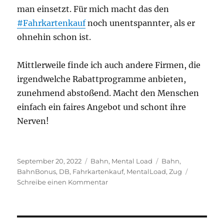
man einsetzt. Für mich macht das den
#Fahrkartenkauf
noch unentspannter, als er
ohnehin schon ist.
Mittlerweile finde ich auch andere Firmen, die
irgendwelche Rabattprogramme anbieten,
zunehmend abstoßend. Macht den Menschen
einfach ein faires Angebot und schont ihre
Nerven!
Veröffentlicht
Kategorien
Schlagwörter
September 20, 2022
Bahn
,
Mental Load
Bahn
,
am
BahnBonus
,
DB
,
Fahrkartenkauf
,
MentalLoad
,
Zug
zu
Schreibe einen Kommentar
BahnBonus
und
anderer
Rabattunsinn.