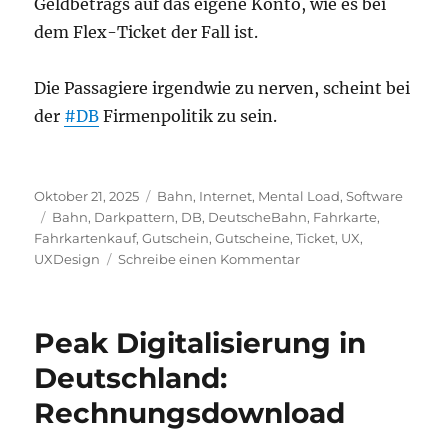
Geldbetrags auf das eigene Konto, wie es bei
dem Flex-Ticket der Fall ist.
Die Passagiere irgendwie zu nerven, scheint bei
der
#DB
Firmenpolitik zu sein.
Veröffentlicht
Kategorien
Oktober 21, 2025
Bahn
,
Internet
,
Mental Load
,
Software
am
Schlagwörter
Bahn
,
Darkpattern
,
DB
,
DeutscheBahn
,
Fahrkarte
,
Fahrkartenkauf
,
Gutschein
,
Gutscheine
,
Ticket
,
UX
,
zu
UXDesign
Schreibe einen Kommentar
Gutscheine
bei
der
Peak Digitalisierung in
Bahn
Deutschland:
Rechnungsdownload