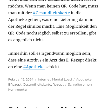
möchte. Wenn man keinen QR-Code hat, muss
man mit der
#Gesundheitskarte
in die
Apotheke gehen, was eine Lieferung dann in
der Regel sinnlos macht. Eine Möglichkeit den
QR-Code nachträglich selbst zu erstellen, gibt
es angeblich nicht.
Immerhin soll es irgendwann möglich sein,
dass eine Ärztin / ein Arzt das E-Rezept direkt
an eine
#Apotheke
schickt.
Veröffentlicht
Kategorien
Schlagwörter
Februar 12, 2024
Internet
,
Mental Load
Apotheke
,
am
ERezept
,
Gesundheitskarte
,
Rezept
Schreibe einen
zu
Kommentar
E-
Rezept
am