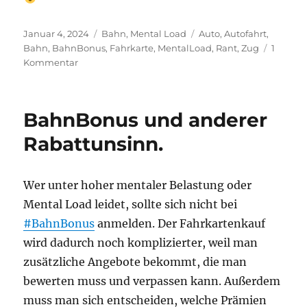
Veröffentlicht
Kategorien
Schlagwörter
Januar 4, 2024
Bahn
,
Mental Load
Auto
,
Autofahrt
,
am
Bahn
,
BahnBonus
,
Fahrkarte
,
MentalLoad
,
Rant
,
Zug
1
zu
Kommentar
Fahrkartenkauf
bei
der
BahnBonus und anderer
Deutschen
Bahn
Rabattunsinn.
–
ein
Rant
Wer unter hoher mentaler Belastung oder
Mental Load leidet, sollte sich nicht bei
#BahnBonus
anmelden. Der Fahrkartenkauf
wird dadurch noch komplizierter, weil man
zusätzliche Angebote bekommt, die man
bewerten muss und verpassen kann. Außerdem
muss man sich entscheiden, welche Prämien