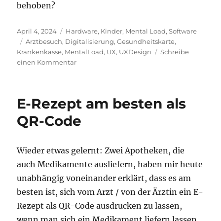
behoben?
Veröffentlicht
Kategorien
April 4, 2024
Hardware
,
Kinder
,
Mental Load
,
Software
am
Schlagwörter
Arztbesuch
,
Digitalisierung
,
Gesundheitskarte
,
Krankenkasse
,
MentalLoad
,
UX
,
UXDesign
Schreibe
zu
einen Kommentar
Keine
Zweitkarte
der
E-Rezept am besten als
Krankenkasse
für
QR-Code
Kinder
Wieder etwas gelernt: Zwei Apotheken, die
auch Medikamente ausliefern, haben mir heute
unabhängig voneinander erklärt, dass es am
besten ist, sich vom Arzt / von der Ärztin ein E-
Rezept als QR-Code ausdrucken zu lassen,
wenn man sich ein Medikament liefern lassen