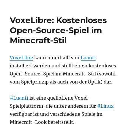
PC
als
Ersatz
VoxeLibre: Kostenloses
für
Spielekonsole
Open-Source-Spiel im
im
Minecraft-Stil
Wohnzimmer
VoxeLibre
kann innerhalb von
Luanti
installiert werden und stellt einen kostenloses
Open-Source-Spiel im Minecraft-Stil (sowohl
vom Spielprinzip als auch von der Optik) dar.
#Luanti
ist eine quelloffene Voxel-
Spielplattform, die unter anderem für
#Linux
verfügbar ist und verschiedene Spiele im
Minecraft-Look bereitstellt.