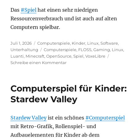
Das
#Spiel
hat einen sehr niedrigen
Ressourcenverbrauch und ist auch auf alten
Computern spielbar.
Veröffentlicht
Kategorien
Juli 1, 2026
Computerspiele
,
Kinder
,
Linux
,
Software
,
am
Schlagwörter
Unterhaltung
Computerspiele
,
FLOSS
,
Gaming
,
Linux
,
Luanti
,
Minecraft
,
OpenSource
,
Spiel
,
VoxeLibre
zu
Schreibe einen Kommentar
VoxeLibre:
Kostenloses
Open-
Computerspiel für Kinder:
Source-
Spiel
Stardew Valley
im
Minecraft-
Stil
Stardew Valley
ist ein schönes
#Computerspiel
mit Retro-Grafik, Rollenspiel- und
Aufbauelementen für Kinder ab dem