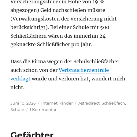
Versicherungssteuer in Höhe von 19 %
abgezogen) Geld nachschießen müsste
(Verwaltungskosten der Versicherung nicht
berücksichtigt). Bei einer Schule mit 500
Schließfächern wären das immerhin 24
geknackte Schließfächer pro Jahr.
Dass die Firma wegen der Schulschließfächer
auch schon von der
Verbraucherzentrale
verklagt
wurde und verloren hat, wundert mich
nicht.
Veröffentlicht
Kategorien
Schlagwörter
Juni 10, 2026
Internet
,
Kinder
Astradirect
,
Schließfach
,
am
zu
Schule
1 Kommentar
Schulschließfächer
von
Astradirect
Gefärbter
–