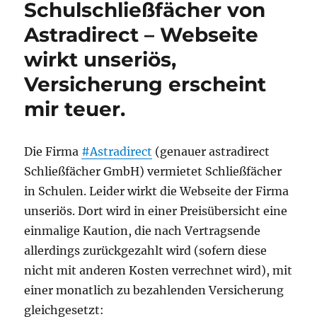
Schulschließfächer von
eine
Bildungseinrichtung,
Astradirect – Webseite
wenn
wirkt unseriös,
sie
Schließfächer
Versicherung erscheint
von
Astradirect
mir teuer.
im
Haus
hat?
Die Firma
#Astradirect
(genauer astradirect
Schließfächer GmbH) vermietet Schließfächer
in Schulen. Leider wirkt die Webseite der Firma
unseriös. Dort wird in einer Preisübersicht eine
einmalige Kaution, die nach Vertragsende
allerdings zurückgezahlt wird (sofern diese
nicht mit anderen Kosten verrechnet wird), mit
einer monatlich zu bezahlenden Versicherung
gleichgesetzt: