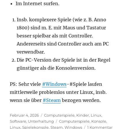
Im Internet surfen.
Insb. komplexere Spiele (wie z. B. Anno
1800) sind m. E. mit Maus und Tastatur
besser spielbar als mit Controller.
Andererseits sind Controller auch am PC
verwendbar.
Die PC-Version der Spiele ist in der Regel
günstiger als die Konsolenversion.
PS: Sehr viele
#Windows
-#Spiele laufen
mittlerweile problemlos unter Linux, insb.
wenn sie über
#Steam
bezogen werden.
Veröffentlicht
Kategorien
Februar 4, 2026
Computerspiele
,
Kinder
,
Linux
,
am
Schlagwörter
Software
,
Unterhaltung
Computerspiele
,
Konsole
,
zu
Linux
,
Spielekonsole
,
Steam
,
Windows
1 Kommentar