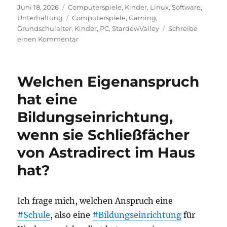
Veröffentlicht
Kategorien
Juni 18, 2026
Computerspiele
,
Kinder
,
Linux
,
Software
,
am
Schlagwörter
Unterhaltung
Computerspiele
,
Gaming
,
Grundschulalter
,
Kinder
,
PC
,
StardewValley
Schreibe
zu
einen Kommentar
Computerspiel
für
Kinder:
Welchen Eigenanspruch
Stardew
Valley
hat eine
Bildungseinrichtung,
wenn sie Schließfächer
von Astradirect im Haus
hat?
Ich frage mich, welchen Anspruch eine
#Schule
, also eine
#Bildungseinrichtung
für