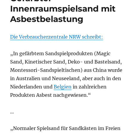
Webseite
Innenraumspielsand mit
wirkt
Asbestbelastung
unseriös,
Versicherung
erscheint
mir
Die Verbraucherzentrale NRW schreibt:
teuer.
„In gefärbtem Sandspielprodukten (Magic
Sand, Kinetischer Sand, Deko- und Bastelsand,
Montessori-Sandspieltischen) aus China wurde
in Australien und Neuseeland, aber auch in den
Niederlanden und
Belgien
in zahlreichen
Produkten Asbest nachgewiesen.“
…
„Normaler Spielsand für Sandkästen im Freien