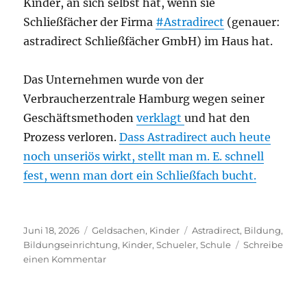
Kinder, an sich selbst hat, wenn sie
Schließfächer der Firma
#Astradirect
(genauer:
astradirect Schließfächer GmbH) im Haus hat.
Das Unternehmen wurde von der
Verbraucherzentrale Hamburg wegen seiner
Geschäftsmethoden
verklagt
und hat den
Prozess verloren.
Dass Astradirect auch heute
noch unseriös wirkt, stellt man m. E. schnell
fest, wenn man dort ein Schließfach bucht.
Veröffentlicht
Kategorien
Schlagwörter
Juni 18, 2026
Geldsachen
,
Kinder
Astradirect
,
Bildung
,
am
Bildungseinrichtung
,
Kinder
,
Schueler
,
Schule
Schreibe
zu
einen Kommentar
Welchen
Eigenanspruch
hat