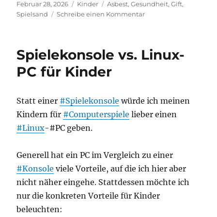
Veröffentlicht
Kategorien
Schlagwörter
Februar 28, 2026
Kinder
Asbest
,
Gesundheit
,
Gift
,
am
zu
Spielsand
Schreibe einen Kommentar
Gefärbter
Innenraumspielsand
mit
Spielekonsole vs. Linux-
Asbestbelastung
PC für Kinder
Statt einer
#Spielekonsole
würde ich meinen
Kindern für
#Computerspiele
lieber einen
#Linux
-#PC geben.
Generell hat ein PC im Vergleich zu einer
#Konsole
viele Vorteile, auf die ich hier aber
nicht näher eingehe. Stattdessen möchte ich
nur die konkreten Vorteile für Kinder
beleuchten: