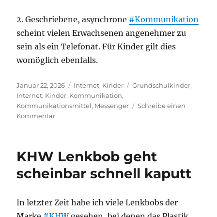
2. Geschriebene, asynchrone
#Kommunikation
scheint vielen Erwachsenen angenehmer zu
sein als ein Telefonat. Für Kinder gilt dies
womöglich ebenfalls.
Veröffentlicht
Kategorien
Schlagwörter
Januar 22, 2026
Internet
,
Kinder
Grundschulkinder
,
am
Internet
,
Kinder
,
Kommunikation
,
Kommunikationsmittel
,
Messenger
Schreibe einen
zu
Kommentar
Kommunikationsmöglichkeiten
von
Grundschulkindern
KHW Lenkbob geht
scheinbar schnell kaputt
In letzter Zeit habe ich viele Lenkbobs der
Marke
#KHW
gesehen, bei denen das Plastik