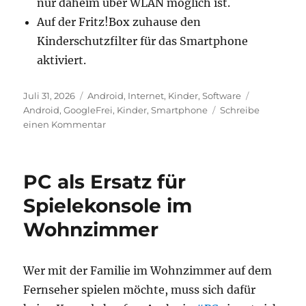
nur daheim über WLAN möglich ist.
Auf der Fritz!Box zuhause den
Kinderschutzfilter für das Smartphone
aktiviert.
Veröffentlicht
Kategorien
Schlagwört
Juli 31, 2026
Android
,
Internet
,
Kinder
,
Software
am
Android
,
GoogleFrei
,
Kinder
,
Smartphone
Schreibe
zu
einen Kommentar
Mein
Smartphone
für
PC als Ersatz für
ViertklässlerInnen
Spielekonsole im
Wohnzimmer
Wer mit der Familie im Wohnzimmer auf dem
Fernseher spielen möchte, muss sich dafür