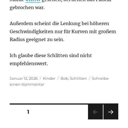
gebrochen war.
Außerdem scheint die Lenkung bei höheren
Geschwindigkeiten nur für Kurven mit großem
Radius geeignet zu sein.
Ich glaube diese Schlitten sind nicht
empfehlenswert.
Veröffentlicht
Kategorien
Schlagwörter
Januar 12, 2026
Kinder
Bob
,
Schlitten
Schreibe
am
zu
einen Kommentar
KHW
Lenkbob
geht
scheinbar
Seitennummerierung
SEITE
1
schnell
kaputt
NÄC
der
HSTE