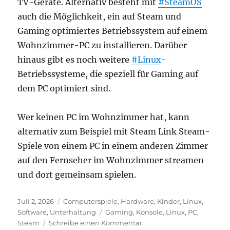
TV-Geräte. Alternativ besteht mit
#SteamOS
auch die Möglichkeit, ein auf Steam und
Gaming optimiertes Betriebssystem auf einem
Wohnzimmer-PC zu installieren. Darüber
hinaus gibt es noch weitere
#Linux
-
Betriebssysteme, die speziell für Gaming auf
dem PC optimiert sind.
Wer keinen PC im Wohnzimmer hat, kann
alternativ zum Beispiel mit Steam Link Steam-
Spiele von einem PC in einem anderen Zimmer
auf den Fernseher im Wohnzimmer streamen
und dort gemeinsam spielen.
Veröffentlicht
Kategorien
Juli 2, 2026
Computerspiele
,
Hardware
,
Kinder
,
Linux
,
am
Schlagwörter
Software
,
Unterhaltung
Gaming
,
Konsole
,
Linux
,
PC
,
zu
Steam
Schreibe einen Kommentar