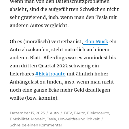
Wenn man von den Datenschutzproblemen
absieht, sind die aufgeführten Schwächen nicht
sehr gravierend, insb. wenn man den Tesla mit
anderen Autos vergleicht.
Ob es (moralisch) vertretbar ist,
Elon Musk
ein
Auto abzukaufen, steht natürlich auf einem
anderen Blatt. Allerdings war es zumindest bis
zum dritten Quartal 2023 schwierig ein
lieferbares
#Elektroauto
mit ähnlich hoher
Anhängelast zu finden, insb. wenn man nicht
noch eine ganze Ecke mehr Geld drauflegen
wollte (bzw. konnte).
Veröffentlicht
Kategorien
Schlagwörter
Dezember 17, 2023
Auto
BEV
,
EAuto
,
Elektroauto
,
am
EMobilität
,
ModelY
,
Tesla
,
Umweltfreundlichkeit
zu
Schreibe einen Kommentar