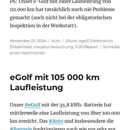
PS: Unser e-Golf mit einer Laufleistung von
111.000 km hat tatsächlich noch nie Probleme
gemacht (auch nicht bei der obligatorischen
Inspektion in der Werkstatt).
Veröffentlicht
Kategorien
Schlagwörter
November 23, 2024
Auto
EAuto
,
egolf
,
Elektroauto
,
am
EMobilitaet
,
Hauptuntersuchung
,
TUEVReport
Schreibe
zu
einen Kommentar
Aussagekraft
des
TÜV-
eGolf mit 105 000 km
Reports
für
Laufleistung
E-
Autos
m.
Unser
#eGolf
mit der 35,8 kWh-Batterie hat
E.
mittlerweile eine Laufleistung von über 100.000
begrenzt
km erreicht. Das
#Auto
und insbesondere die
#Batterie
funktionieren nach wie vor sehr gut.