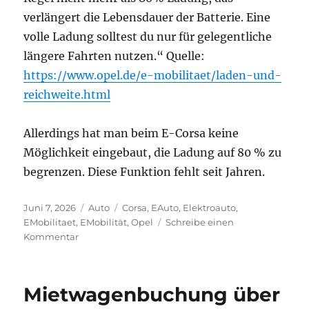
verlängert die Lebensdauer der Batterie. Eine
volle Ladung solltest du nur für gelegentliche
längere Fahrten nutzen.“ Quelle:
https://www.opel.de/e-mobilitaet/laden-und-
reichweite.html
Allerdings hat man beim E-Corsa keine
Möglichkeit eingebaut, die Ladung auf 80 % zu
begrenzen. Diese Funktion fehlt seit Jahren.
Veröffentlicht
Kategorien
Schlagwörter
Juni 7, 2026
Auto
Corsa
,
EAuto
,
Elektroauto
,
am
EMobilitaet
,
EMobilität
,
Opel
Schreibe einen
zu
Kommentar
Scherzkekse
bei
Opel
Mietwagenbuchung über