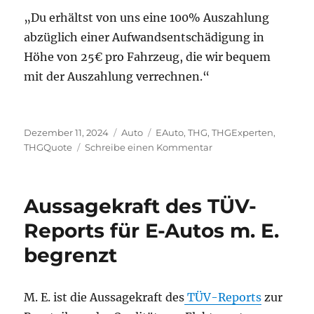
„Du erhältst von uns eine 100% Auszahlung
abzüglich einer Aufwandsentschädigung in
Höhe von 25€ pro Fahrzeug, die wir bequem
mit der Auszahlung verrechnen.“
Veröffentlicht
Kategorien
Schlagwörter
Dezember 11, 2024
Auto
EAuto
,
THG
,
THGExperten
,
am
zu
THGQuote
Schreibe einen Kommentar
Wie
findet
man
Aussagekraft des TÜV-
die
besten
Reports für E-Autos m. E.
Anbieter
begrenzt
für
die
THG-
Quote?
M. E. ist die Aussagekraft des
TÜV-Reports
zur