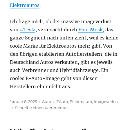
Elektroautos
.
Ich frage mich, ob der massive Imageverlust
von
#Tesla
, verursacht durch
Elon Musk
, das
ganze Segment nach unten zieht, weil es keine
coole Marke für Elektroautos mehr gibt. Von
den übrigen etablierten Autoherstellern, die in
Deutschland Autos verkaufen, gibt es jeweils
auch Verbrenner und Hybridfahrzeuge. Ein
cooles E-Auto-Image geht von diesen
Herstellern eher nicht aus.
Veröffentlicht
Kategorien
Schlagwörter
Januar 8, 2025
Auto
EAuto
,
Elektroauto
,
Imageverlust
am
zu
Schreibe einen Kommentar
Schlechtes
Image
für