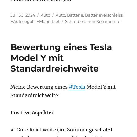
Veröffentlicht
Kategorien
Schlagwörter
Juli 30, 2024
Auto
Auto
,
Batterie
,
Batterieverschleiss
,
am
zu
EAuto
,
egolf
,
EMobilitaet
Schreibe einen Kommentar
eGolf
mit
105
Bewertung eines Tesla
000
km
Model Y mit
Lauflei
Standardreichweite
Meine Bewertung eines
#Tesla
Model Y mit
Standardreichweite:
Positive Aspekte:
Gute Reichweite (im Sommer geschätzt