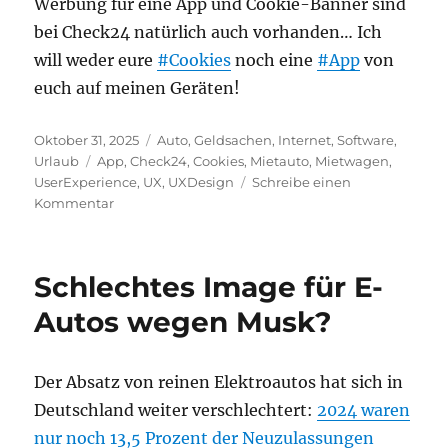
Werbung für eine App und Cookie-Banner sind
bei Check24 natürlich auch vorhanden… Ich
will weder eure
#Cookies
noch eine
#App
von
euch auf meinen Geräten!
Veröffentlicht
Kategorien
Oktober 31, 2025
Auto
,
Geldsachen
,
Internet
,
Software
,
am
Schlagwörter
Urlaub
App
,
Check24
,
Cookies
,
Mietauto
,
Mietwagen
,
UserExperience
,
UX
,
UXDesign
Schreibe einen
zu
Kommentar
Mietwagenbuchung
über
Check24
Schlechtes Image für E-
–
die
Autos wegen Musk?
schlimmste
User
Experience
Der Absatz von reinen Elektroautos hat sich in
seit
Deutschland weiter verschlechtert:
2024 waren
langem
nur noch 13,5 Prozent der Neuzulassungen