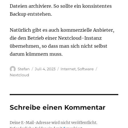
Dateien archiviere. So sollte ein konsistentes
Backup entstehen.
Natürlich gibt es auch kommerzielle Anbieter,
die den Betrieb einer Nextcloud-Instanz
übernehmen, so dass man sich nicht selbst
darum kümmern muss.
Autor
Veröffentlicht
Kategorien
Schlagwörter
Stefan
Juli 4, 2023
Internet
,
Software
am
Nextcloud
Schreibe einen Kommentar
Deine E-Mail-Adresse wird nicht veröffentlicht.