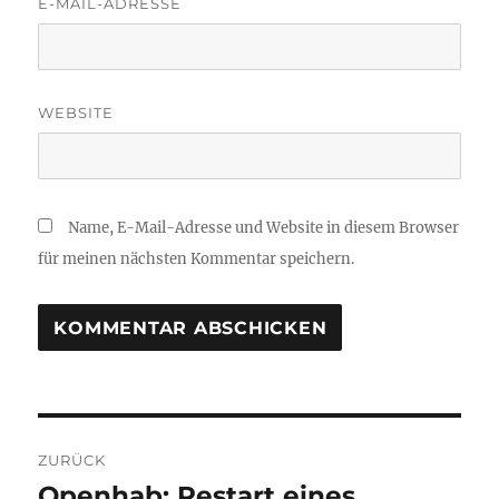
E-MAIL-ADRESSE
WEBSITE
Name, E-Mail-Adresse und Website in diesem Browser
für meinen nächsten Kommentar speichern.
Beitragsnavigation
ZURÜCK
Openhab: Restart eines
Vorheriger