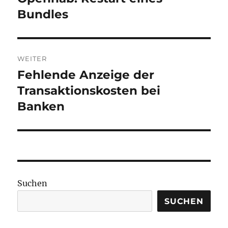
Beitrag:
Bundles
WEITER
Fehlende Anzeige der
Nächster
Beitrag:
Transaktionskosten bei
Banken
Suchen
SUCHEN