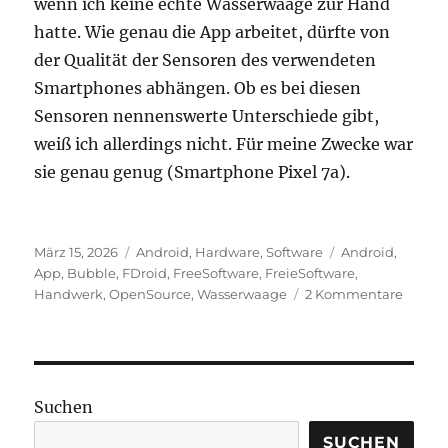
wenn ich keine echte Wasserwaage zur Hand
hatte. Wie genau die App arbeitet, dürfte von
der Qualität der Sensoren des verwendeten
Smartphones abhängen. Ob es bei diesen
Sensoren nennenswerte Unterschiede gibt,
weiß ich allerdings nicht. Für meine Zwecke war
sie genau genug (Smartphone Pixel 7a).
Veröffentlicht
Kategorien
Schlagwörter
März 15, 2026
Android
,
Hardware
,
Software
Android
,
am
App
,
Bubble
,
FDroid
,
FreeSoftware
,
FreieSoftware
,
zu
Handwerk
,
OpenSource
,
Wasserwaage
2 Kommentare
Androi
Wasse
App
Bubbl
Suchen
SUCHEN