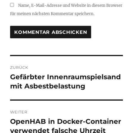
Name, E-Mail-Adresse und Website in diesem Browser
für meinen nächsten Kommentar speichern.
Beitragsnavigation
ZURÜCK
Gefärbter Innenraumspielsand
Vorheriger
Beitrag:
mit Asbestbelastung
WEITER
OpenHAB in Docker-Container
Nächster
Beitrag:
verwendet falsche Uhrzeit