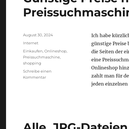
Preissuchmaschi
Veröffentlicht
August 30, 2024
Ich habe kürzli
am
Kategorien
Internet
günstige Preis
Schlagwörter
Einkaufen
,
Onlineshop
,
die Seiten der e
Preissuchmaschine
,
eine Preissuchm
shopping
Onlineshop hinz
Schreibe einen
zahlt man für d
zu
Kommentar
Günstige
jeden einzelnen
Preise
nur
über
Preissuchmaschine
Alle .JPG-Dateien