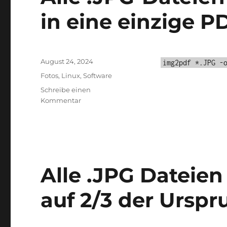
in eine einzige 
Veröffentlicht
August 24, 2024
img2pdf *.JPG -
am
Kategorien
Fotos
,
Linux
,
Software
Schreibe einen
zu
Kommentar
Alle
.JPG-
Dateien
in
einem
Verzeichnis
Alle .JPG Dateien
in
eine
auf 2/3 der Ursp
einzige
PDF-
Datei