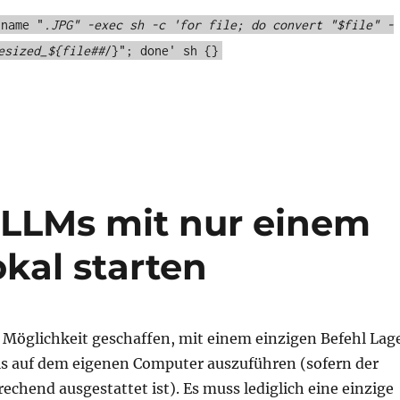
-name "
.JPG" -exec sh -c 'for file; do convert "$file" -
esized_${file##
/}"; done' sh {}
 LLMs mit nur einem
okal starten
 Möglichkeit geschaffen, mit einem einzigen Befehl Lag
 auf dem eigenen Computer auszuführen (sofern der
chend ausgestattet ist). Es muss lediglich eine einzige