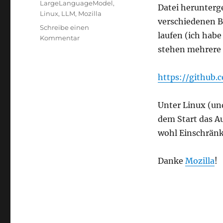
LargeLanguageModel
,
Datei herunterg
Linux
,
LLM
,
Mozilla
verschiedenen 
Schreibe einen
laufen (ich habe
zu
Kommentar
Unterschiedliche
stehen mehrere 
LLMs
mit
https://github.
nur
einem
einzigen
Unter Linux (un
Befehl
dem Start das A
lokal
starten
wohl Einschränku
Danke
Mozilla
!