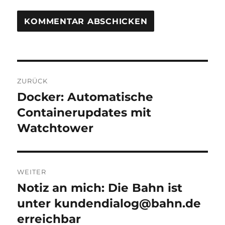
Beitragsnavigation
ZURÜCK
Docker: Automatische
Vorheriger
Beitrag:
Containerupdates mit
Watchtower
WEITER
Notiz an mich: Die Bahn ist
Nächster
Beitrag:
unter kundendialog@bahn.de
erreichbar