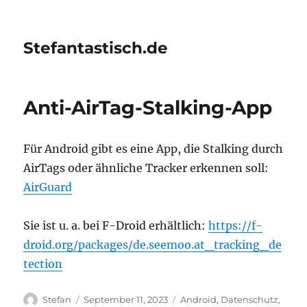
Stefantastisch.de
Anti-AirTag-Stalking-App
Für Android gibt es eine App, die Stalking durch
AirTags oder ähnliche Tracker erkennen soll:
AirGuard
Sie ist u. a. bei F-Droid erhältlich:
https://f-
droid.org/packages/de.seemoo.at_tracking_de
tection
Autor
Veröffentlicht
Kategorien
Stefan
September 11, 2023
Android
,
Datenschutz
,