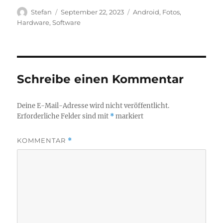
Autor
Veröffentlicht
Kategorien
Stefan
September 22, 2023
Android
,
Fotos
,
am
Hardware
,
Software
Schreibe einen Kommentar
Deine E-Mail-Adresse wird nicht veröffentlicht.
Erforderliche Felder sind mit
*
markiert
KOMMENTAR
*