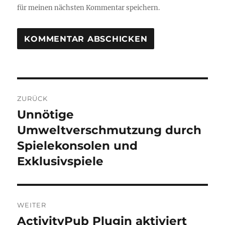
für meinen nächsten Kommentar speichern.
Beitragsnavigation
ZURÜCK
Unnötige
Vorheriger
Beitrag:
Umweltverschmutzung durch
Spielekonsolen und
Exklusivspiele
WEITER
ActivityPub Plugin aktiviert
Nächster