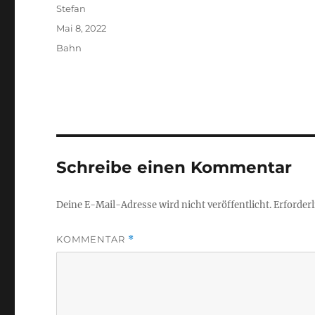
Autor
Stefan
Veröffentlicht
Mai 8, 2022
am
Kategorien
Bahn
Schreibe einen Kommentar
Deine E-Mail-Adresse wird nicht veröffentlicht.
Erforderl
KOMMENTAR
*