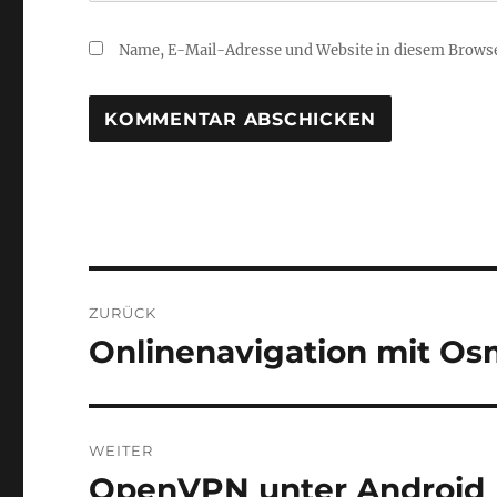
Name, E-Mail-Adresse und Website in diesem Brows
Beitragsnavigation
ZURÜCK
Onlinenavigation mit O
Vorheriger
Beitrag:
WEITER
OpenVPN unter Android
Nächster