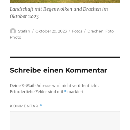
Landschaft mit Regenwolken und Drachen im
Oktober 2023
Autor
Veröffentlicht
Kategorien
Schlagwörter
Stefan
Oktober 29, 2023
Fotos
Drachen
,
Foto
,
am
Photo
Schreibe einen Kommentar
Deine E-Mail-Adresse wird nicht veröffentlicht.
Erforderliche Felder sind mit
*
markiert
KOMMENTAR
*