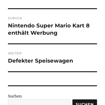
Beitragsnavigation
ZURÜCK
Nintendo Super Mario Kart 8
Vorheriger
Beitrag:
enthält Werbung
WEITER
Defekter Speisewagen
Nächster
Beitrag:
Suchen
SUCHEN