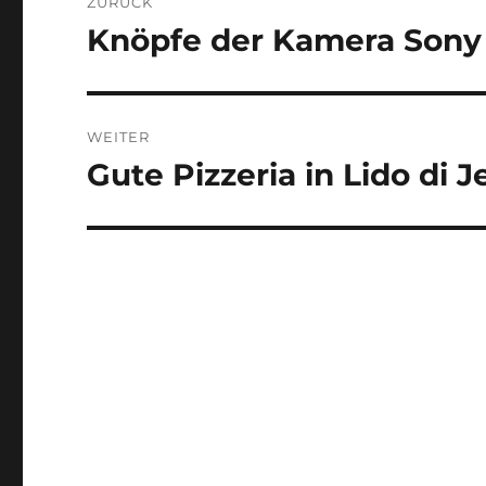
ZURÜCK
Knöpfe der Kamera Sony 
Vorheriger
Beitrag:
WEITER
Gute Pizzeria in Lido di 
Nächster
Beitrag: