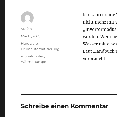
Ich kann meine 
nicht mehr mit v
Autor
Stefan
„Invertermodus
Veröffentlicht
Mai 15, 2025
werden. Wenn ic
am
Kategorien
Hardware
,
Wasser mit etwa
Heimautomatisierung
Laut Handbuch w
Schlagwörter
AlphaInnotec
,
verbraucht.
Wärmepumpe
Schreibe einen Kommentar