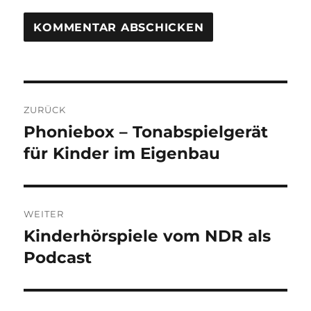
Beitragsnavigation
ZURÜCK
Phoniebox – Tonabspielgerät
Vorheriger
Beitrag:
für Kinder im Eigenbau
WEITER
Kinderhörspiele vom NDR als
Nächster
Beitrag:
Podcast