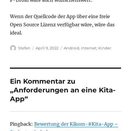
F-Droid wäre auch wünschenswert.
Wenn der Quellcode der App über eine freie
Open Source Lizenz verfügbar wäre, wäre das
ideal.
Autor
Veröffentlicht
Kategorien
Stefan
April 9, 2022
Android
,
Internet
,
Kinder
am
Ein Kommentar zu
„Anforderungen an eine Kita-
App“
Pingback:
Bewertung der Kikom-#Kita-App –