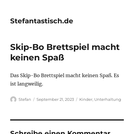
Stefantastisch.de
Skip-Bo Brettspiel macht
keinen Spaß
Das Skip-Bo Brettspiel macht keinen Spaß. Es
ist langweilig.
Autor
Veröffentlicht
Kategorien
Stefan
September 21, 2023
Kinder
,
Unterhaltung
am
Schreibe einen Kommentar