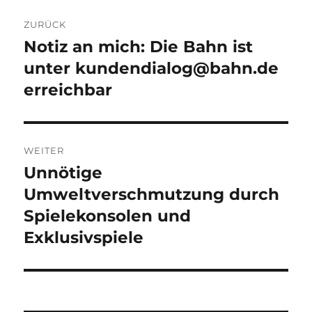
Beitragsnavigation
ZURÜCK
Notiz an mich: Die Bahn ist
Vorheriger
Beitrag:
unter kundendialog@bahn.de
erreichbar
WEITER
Unnötige
Nächster
Beitrag:
Umweltverschmutzung durch
Spielekonsolen und
Exklusivspiele