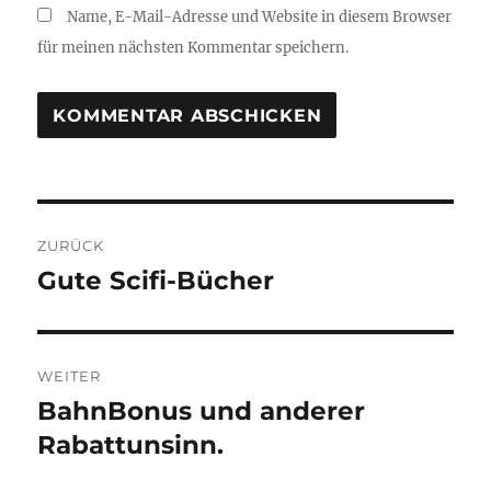
Name, E-Mail-Adresse und Website in diesem Browser
für meinen nächsten Kommentar speichern.
Beitragsnavigation
ZURÜCK
Gute Scifi-Bücher
Vorheriger
Beitrag:
WEITER
BahnBonus und anderer
Nächster
Beitrag:
Rabattunsinn.