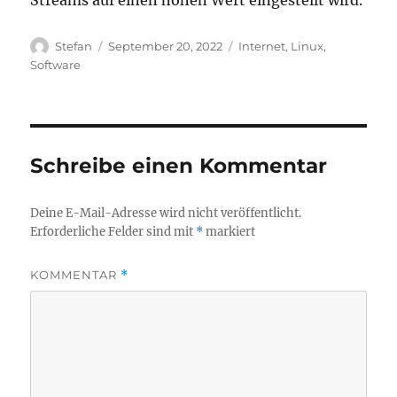
Streams auf einen hohen Wert eingestellt wird.
Autor
Veröffentlicht
Kategorien
Stefan
September 20, 2022
Internet
,
Linux
,
am
Software
Schreibe einen Kommentar
Deine E-Mail-Adresse wird nicht veröffentlicht.
Erforderliche Felder sind mit
*
markiert
KOMMENTAR
*