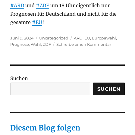
#ARD
und
#ZDF
um 18 Uhr eigentlich nur
Prognosen für Deutschland und nicht für die
gesamte
#EU
?
Veröffentlicht
Kategorien
Schlagwörter
Juni 9, 2024
Uncategorized
ARD
,
EU
,
Europawahl
,
am
zu
Prognose
,
Wahl
,
ZDF
Schreibe einen Kommentar
Warum
bekommt
man
bei
ARD
Suchen
und
ZDF
SUCHEN
nur
Prognosen
für
Deutschlan
Diesem Blog folgen