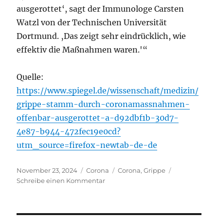
ausgerottet‘, sagt der Immunologe Carsten
Watzl von der Technischen Universität
Dortmund. ‚Das zeigt sehr eindrücklich, wie
effektiv die Maßnahmen waren.'“
Quelle:
https://www.spiegel.de/wissenschaft/medizin/
grippe-stamm-durch-coronamassnahmen-
offenbar-ausgerottet-a-d92dbf1b-30d7-
4e87-b944-472fec19e0cd?
utm_source=firefox-newtab-de-de
Veröffentlicht
Kategorien
Schlagwörter
November 23, 2024
Corona
Corona
,
Grippe
am
zu
Schreibe einen Kommentar
Coronamaßnahmen
haben
einen