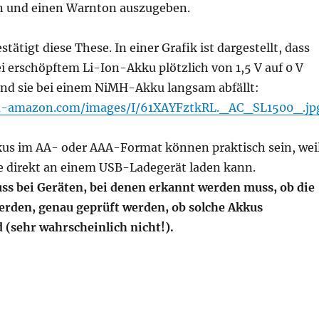
n und einen Warnton auszugeben.
tätigt diese These. In einer Grafik ist dargestellt, dass
 erschöpftem Li-Ion-Akku plötzlich von 1,5 V auf 0 V
end sie bei einem NiMH-Akku langsam abfällt:
a-amazon.com/images/I/61XAYFztkRL._AC_SL1500_.jp
kus im AA- oder AAA-Format können praktisch sein, wei
se direkt an einem USB-Ladegerät laden kann.
ss bei Geräten, bei denen erkannt werden muss, ob die
werden, genau geprüft werden, ob solche Akkus
 (sehr wahrscheinlich nicht!).