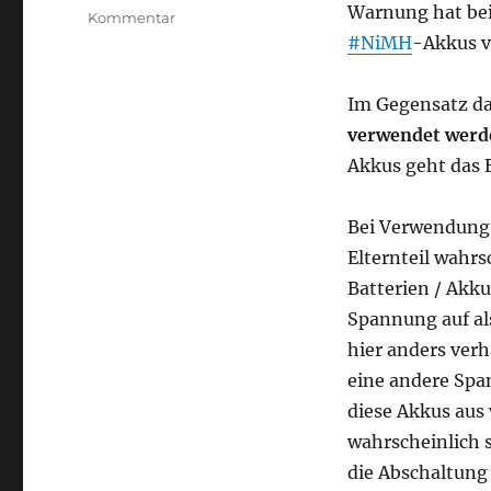
Warnung hat bei
zu
Kommentar
Vorsicht
#NiMH
-Akkus v
bei
der
Im Gegensatz d
Verwendung
von
verwendet werde
1,5V
Akkus geht das 
Li-
Ion-
Akkus
Bei Verwendung
in
Elternteil wahrs
Geräten,
Batterien / Akku
die
für
Spannung auf als
herkömmliche
hier anders verh
AA-/AAA-
eine andere Spa
Batterien
konzipiert
diese Akkus aus
sind
wahrscheinlich 
und
die Abschaltung 
den