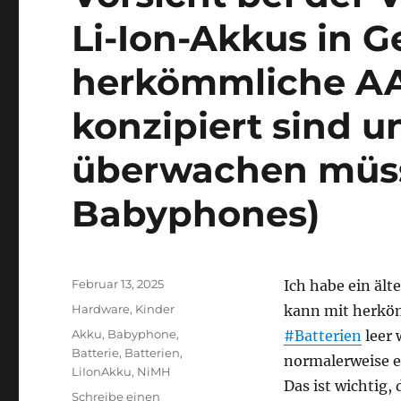
Li-Ion-Akkus in Ge
herkömmliche AA
konzipiert sind 
überwachen müsse
Babyphones)
Veröffentlicht
Februar 13, 2025
Ich habe ein ält
am
Kategorien
Hardware
,
Kinder
kann mit herkö
Schlagwörter
Akku
,
Babyphone
,
#Batterien
leer 
Batterie
,
Batterien
,
normalerweise e
LiIonAkku
,
NiMH
Das ist wichtig
Schreibe einen