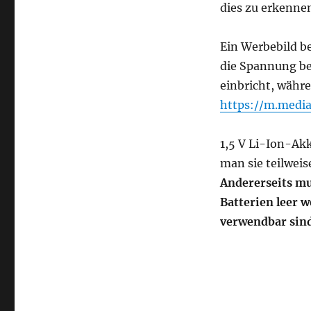
Akkustand
dies zu erkenne
überwachen
müssen
Ein Werbebild bes
(z.
B.
die Spannung bei
Babyphones)
einbricht, währ
https://m.medi
1,5 V Li-Ion-Ak
man sie teilwei
Andererseits mu
Batterien leer 
verwendbar sind