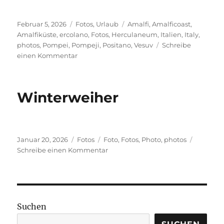
Veröffentlicht
Kategorien
Schlagwörter
Februar 5, 2026
Fotos
,
Urlaub
Amalfi
,
Amalficoast
,
am
Amalfiküste
,
ercolano
,
Fotos
,
Herculaneum
,
Italien
,
Italy
,
photos
,
Pompei
,
Pompeji
,
Positano
,
Vesuv
Schreibe
zu
einen Kommentar
Schnappschüsse:
Pompeji,
Herculaneum,
Winterweiher
Amalfiküste,
Vesuv
Veröffentlicht
Kategorien
Schlagwörter
Januar 20, 2026
Fotos
Foto
,
Fotos
,
Photo
,
photos
am
zu
Schreibe einen Kommentar
Winterweiher
Suchen