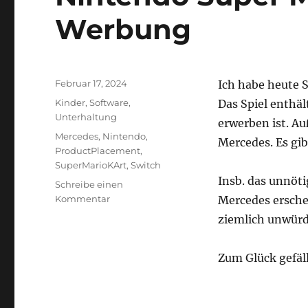
Werbung
Veröffentlicht
Februar 17, 2024
Ich habe heute S
am
Kategorien
Kinder
,
Software
,
Das Spiel enthäl
Unterhaltung
erwerben ist. A
Schlagwörter
Mercedes
,
Nintendo
,
Mercedes. Es gi
ProductPlacement
,
SuperMarioKArt
,
Switch
Insb. das unnöt
Schreibe einen
zu
Kommentar
Mercedes erschei
Nintendo
ziemlich unwürd
Super
Mario
Kart
Zum Glück gefäl
8
enthält
Werbung