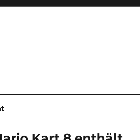
t
ario Kart 8 enthält