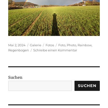
Veröffentlicht
Format
Kategorien
Schlagwörter
Mai 2, 2024
Galerie
Fotos
Foto
,
Photo
,
Rainbow
,
am
zu
Regenbogen
Schreibe einen Kommentar
Doppelter
Regenbogen
Suchen
SUCHEN