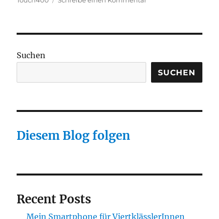
Touch400
Schreibe einen Kommentar
Reparierbarkeit
der
Lüftungsanlage
Profi-
Air
Suchen
Touch
400
SUCHEN
von
Fränkische
Rohrwerke
Diesem Blog folgen
Recent Posts
Mein Smartphone für ViertklässlerInnen