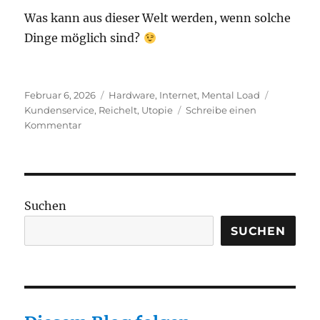
Was kann aus dieser Welt werden, wenn solche
Dinge möglich sind?
Veröffentlicht
Kategorien
Schlagwör
Februar 6, 2026
Hardware
,
Internet
,
Mental Load
am
Kundenservice
,
Reichelt
,
Utopie
Schreibe einen
zu
Kommentar
Ein
Wunder
ist
passiert
Suchen
SUCHEN