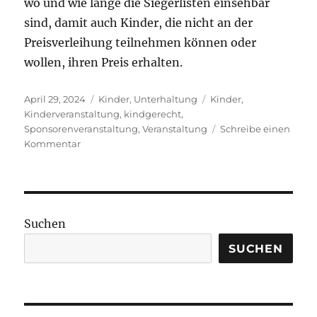
wo und wie lange die Siegerlisten einsehbar
sind, damit auch Kinder, die nicht an der
Preisverleihung teilnehmen können oder
wollen, ihren Preis erhalten.
Veröffentlicht
Kategorien
Schlagwörter
April 29, 2024
Kinder
,
Unterhaltung
Kinder
,
am
Kinderveranstaltung
,
kindgerecht
,
Sponsorenveranstaltung
,
Veranstaltung
Schreibe einen
zu
Kommentar
Preisverleihungen
bei
Kinderveranstaltungen
Suchen
SUCHEN