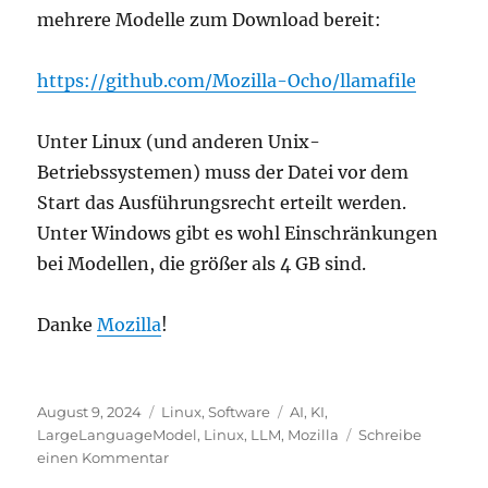
mehrere Modelle zum Download bereit:
https://github.com/Mozilla-Ocho/llamafile
Unter Linux (und anderen Unix-
Betriebssystemen) muss der Datei vor dem
Start das Ausführungsrecht erteilt werden.
Unter Windows gibt es wohl Einschränkungen
bei Modellen, die größer als 4 GB sind.
Danke
Mozilla
!
Veröffentlicht
Kategorien
Schlagwörter
August 9, 2024
Linux
,
Software
AI
,
KI
,
am
LargeLanguageModel
,
Linux
,
LLM
,
Mozilla
Schreibe
zu
einen Kommentar
Unterschiedliche