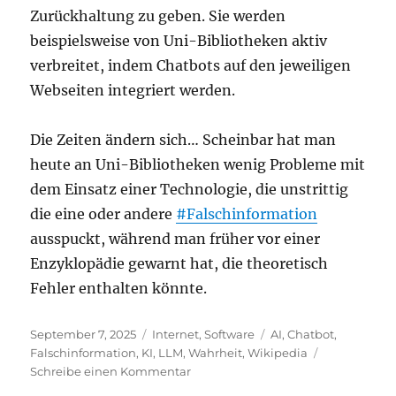
Zurückhaltung zu geben. Sie werden
beispielsweise von Uni-Bibliotheken aktiv
verbreitet, indem Chatbots auf den jeweiligen
Webseiten integriert werden.
Die Zeiten ändern sich… Scheinbar hat man
heute an Uni-Bibliotheken wenig Probleme mit
dem Einsatz einer Technologie, die unstrittig
die eine oder andere
#Falschinformation
ausspuckt, während man früher vor einer
Enzyklopädie gewarnt hat, die theoretisch
Fehler enthalten könnte.
Veröffentlicht
Kategorien
Schlagwörter
September 7, 2025
Internet
,
Software
AI
,
Chatbot
,
am
Falschinformation
,
KI
,
LLM
,
Wahrheit
,
Wikipedia
zu
Schreibe einen Kommentar
Das