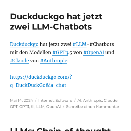
LLMs
mit
Duckduckgo hat jetzt
nur
einem
zwei LLM-Chatbots
einzigen
Befehl
lokal
Duckduckgo
hat jetzt zwei
#LLM
-#Chatbots
starten
mit den Modellen
#GPT3
.5 von
#OpenAI
und
#Claude
von
#Anthropic
:
https://duckduckgo.com/?
q=DuckDuckGo&ia=chat
Veröffentlicht
Kategorien
Schlagwörter
Mai 14, 2024
Internet
,
Software
AI
,
Anthropic
,
Claude
,
am
zu
GPT
,
GPT3
,
KI
,
LLM
,
OpenAI
Schreibe einen Kommentar
Duck
hat
jetzt
zwei