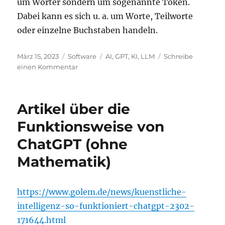
um Wörter sondern um sogenannte Token.
Dabei kann es sich u. a. um Worte, Teilworte
oder einzelne Buchstaben handeln.
Veröffentlicht
Kategorien
Schlagwörter
März 15, 2023
Software
AI
,
GPT
,
KI
,
LLM
Schreibe
am
zu
einen Kommentar
„Like
previous
GPT
Artikel über die
models,
the
Funktionsweise von
GPT-
ChatGPT (ohne
4
base
Mathematik)
model
was
trained
https://www.golem.de/news/kuenstliche-
to
predict
intelligenz-so-funktioniert-chatgpt-2302-
the
171644.html
next