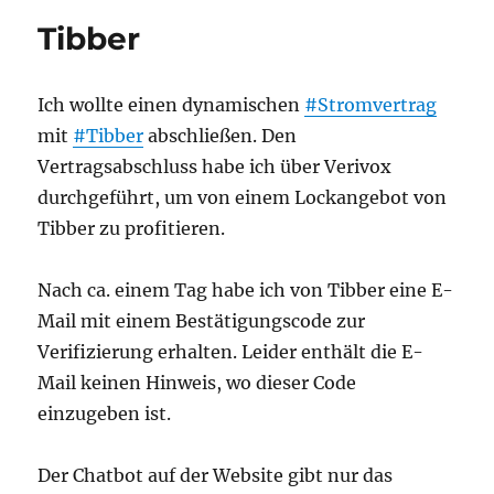
mehr
Tibber
Effiz
und
Quali
Ich wollte einen dynamischen
#Stromvertrag
in
die
mit
#Tibber
abschließen. Den
Soft
Vertragsabschluss habe ich über Verivox
gebr
durchgeführt, um von einem Lockangebot von
Open
oder
Tibber zu profitieren.
JUnit
Nach ca. einem Tag habe ich von Tibber eine E-
Mail mit einem Bestätigungscode zur
Verifizierung erhalten. Leider enthält die E-
Mail keinen Hinweis, wo dieser Code
einzugeben ist.
Der Chatbot auf der Website gibt nur das