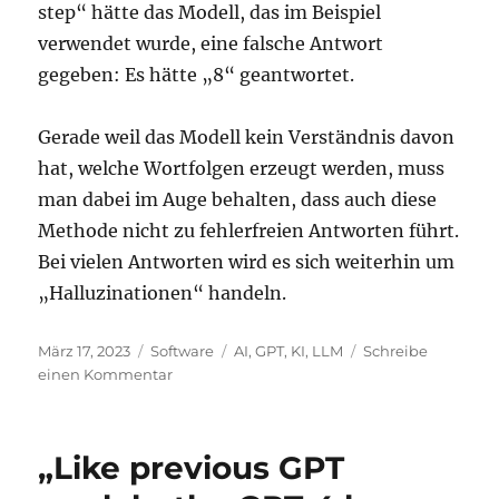
step“ hätte das Modell, das im Beispiel
verwendet wurde, eine falsche Antwort
gegeben: Es hätte „8“ geantwortet.
Gerade weil das Modell kein Verständnis davon
hat, welche Wortfolgen erzeugt werden, muss
man dabei im Auge behalten, dass auch diese
Methode nicht zu fehlerfreien Antworten führt.
Bei vielen Antworten wird es sich weiterhin um
„Halluzinationen“ handeln.
Veröffentlicht
Kategorien
Schlagwörter
März 17, 2023
Software
AI
,
GPT
,
KI
,
LLM
Schreibe
am
zu
einen Kommentar
LLMs:
Chain-
of-
„Like previous GPT
thought
prompting