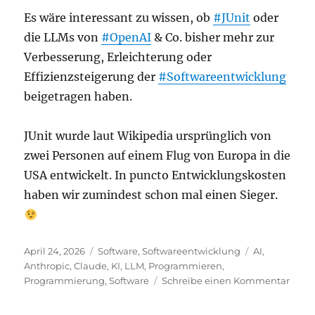
Es wäre interessant zu wissen, ob
#JUnit
oder
die LLMs von
#OpenAI
& Co. bisher mehr zur
Verbesserung, Erleichterung oder
Effizienzsteigerung der
#Softwareentwicklung
beigetragen haben.
JUnit wurde laut Wikipedia ursprünglich von
zwei Personen auf einem Flug von Europa in die
USA entwickelt. In puncto Entwicklungskosten
haben wir zumindest schon mal einen Sieger.
Veröffentlicht
Kategorien
Schlagwörter
April 24, 2026
Software
,
Softwareentwicklung
AI
,
am
Anthropic
,
Claude
,
KI
,
LLM
,
Programmieren
,
zu
Programmierung
,
Software
Schreibe einen Kommentar
Was
hat