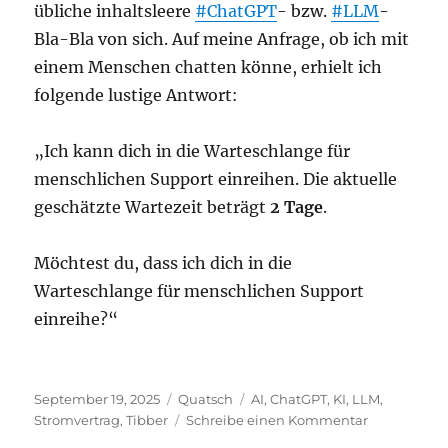
übliche inhaltsleere
#ChatGPT
- bzw.
#LLM
-
Bla-Bla von sich. Auf meine Anfrage, ob ich mit
einem Menschen chatten könne, erhielt ich
folgende lustige Antwort:
„Ich kann dich in die Warteschlange für
menschlichen Support einreihen. Die aktuelle
geschätzte Wartezeit beträgt
2 Tage
.
Möchtest du, dass ich dich in die
Warteschlange für menschlichen Support
einreihe?“
Veröffentlicht
Kategorien
Schlagwörter
September 19, 2025
Quatsch
AI
,
ChatGPT
,
KI
,
LLM
,
am
zu
Stromvertrag
,
Tibber
Schreibe einen Kommentar
Tibber