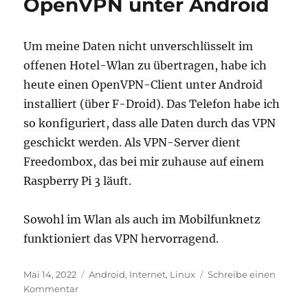
OpenVPN unter Android
9-
Euro-
Ticket
Um meine Daten nicht unverschlüsselt im
offenen Hotel-Wlan zu übertragen, habe ich
heute einen OpenVPN-Client unter Android
installiert (über F-Droid). Das Telefon habe ich
so konfiguriert, dass alle Daten durch das VPN
geschickt werden. Als VPN-Server dient
Freedombox, das bei mir zuhause auf einem
Raspberry Pi 3 läuft.
Sowohl im Wlan als auch im Mobilfunknetz
funktioniert das VPN hervorragend.
Veröffentlicht
Kategorien
Mai 14, 2022
Android
,
Internet
,
Linux
Schreibe einen
am
zu
Kommentar
OpenVPN