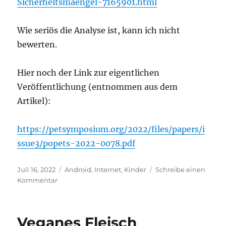
Sicherheitsmaengel-7165901.html
Wie seriös die Analyse ist, kann ich nicht
bewerten.
Hier noch der Link zur eigentlichen
Veröffentlichung (entnommen aus dem
Artikel):
https://petsymposium.org/2022/files/papers/i
ssue3/popets-2022-0078.pdf
Veröffentlicht
Kategorien
Juli 16, 2022
Android
,
Internet
,
Kinder
Schreibe einen
am
zu
Kommentar
Kita-
Apps
mit
Veganes Fleisch
Mängeln