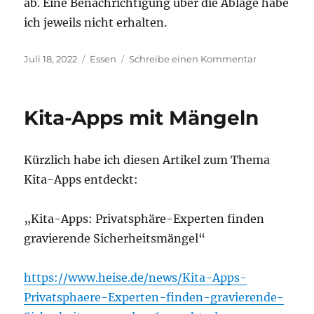
ab. Eine Benachrichtigung über die Ablage habe
ich jeweils nicht erhalten.
Veröffentlicht
Kategorien
zu
Juli 18, 2022
Essen
Schreibe einen Kommentar
am
Eatplanted
–
besser
Kita-Apps mit Mängeln
nicht
im
Sommer
Kürzlich habe ich diesen Artikel zum Thema
bestellen
Kita-Apps entdeckt:
„Kita-Apps: Privatsphäre-Experten finden
gravierende Sicherheitsmängel“
https://www.heise.de/news/Kita-Apps-
Privatsphaere-Experten-finden-gravierende-