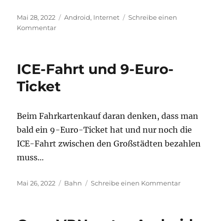
Veröffentlicht
Kategorien
Mai 28, 2022
Android
,
Internet
Schreibe einen
am
zu
Kommentar
Here
We
Go
ICE-Fahrt und 9-Euro-
Ticket
Beim Fahrkartenkauf daran denken, dass man
bald ein 9-Euro-Ticket hat und nur noch die
ICE-Fahrt zwischen den Großstädten bezahlen
muss…
Veröffentlicht
Kategorien
zu
Mai 26, 2022
Bahn
Schreibe einen Kommentar
am
ICE-
Fahrt
und