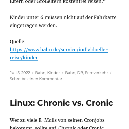
Eltern oder Großeltern kostenfrei reisen.“
Kinder unter 6 müssen nicht auf der Fahrkarte
eingetragen werden.
Quelle:
https://www.bahn.de/service/individuelle-
reise/kinder
Veröffentlicht
Kategorien
Schlagwörter
Juli 5, 2022
Bahn
,
Kinder
Bahn
,
DB
,
Fernverkehr
am
zu
Schreibe einen Kommentar
Kinder
kostenlos
in
Linux: Chronic vs. Cronic
Fernzügen
der
DB
Wer zu viele E-Mails von seinen Cronjobs
bekommt, sollte ggf. Chronic oder Cronic