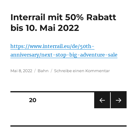
unter
Android
Interrail mit 50% Rabatt
bis 10. Mai 2022
https://www.interrail.eu/de/50th-
anniversary/next-stop-big-adventure-sale
Veröffentlicht
Kategorien
zu
Mai 8, 2022
Bahn
Schreibe einen Kommentar
am
Interrail
mit
50%
Rabatt
Seitennummerierung
SEITE
20
bis
10.
VOR
NÄC
der
Mai
HERI
HSTE
2022
GE
SEIT
Beiträge
SEIT
E
E