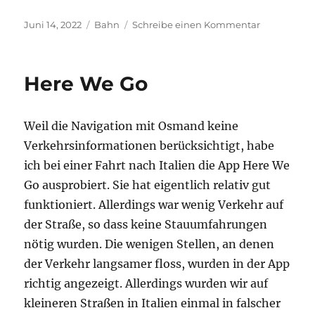
Veröffentlicht
Kategorien
zu
Juni 14, 2022
Bahn
Schreibe einen Kommentar
am
Bahn-
Fahrkarte
12
Here We Go
Stunden
nach
Kauf
Weil die Navigation mit Osmand keine
stornieren
Verkehrsinformationen berücksichtigt, habe
ich bei einer Fahrt nach Italien die App Here We
Go ausprobiert. Sie hat eigentlich relativ gut
funktioniert. Allerdings war wenig Verkehr auf
der Straße, so dass keine Stauumfahrungen
nötig wurden. Die wenigen Stellen, an denen
der Verkehr langsamer floss, wurden in der App
richtig angezeigt. Allerdings wurden wir auf
kleineren Straßen in Italien einmal in falscher