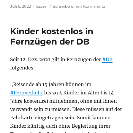
Veröffentlicht
Kategorien
zu
Juli 5, 2022
Essen
Schreibe einen Kommentar
am
Veganes
Fleisch
Kinder kostenlos in
Fernzügen der DB
Seit 12. Dez. 2021 gilt in Fernzügen der
#DB
folgendes:
„Reisende ab 15 Jahren können im
#Fernverkehr
bis zu 4 Kinder im Alter bis 14
Jahre kostenfrei mitnehmen, ohne mit ihnen
verwandt sein zu müssen. Diese müssen auf der
Fahrkarte eingetragen sein. Somit können
Kinder künftig auch ohne Begleitung ihrer