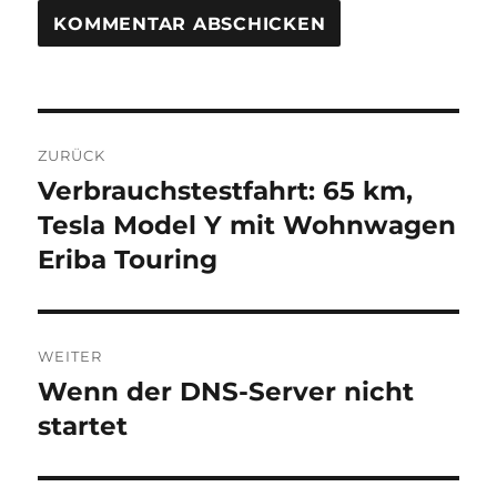
Beitragsnavigation
ZURÜCK
Verbrauchstestfahrt: 65 km,
Vorheriger
Beitrag:
Tesla Model Y mit Wohnwagen
Eriba Touring
WEITER
Wenn der DNS-Server nicht
Nächster
Beitrag:
startet