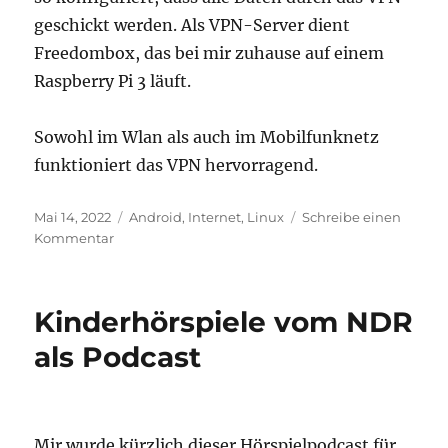
geschickt werden. Als VPN-Server dient
Freedombox, das bei mir zuhause auf einem
Raspberry Pi 3 läuft.
Sowohl im Wlan als auch im Mobilfunknetz
funktioniert das VPN hervorragend.
Veröffentlicht
Kategorien
Mai 14, 2022
Android
,
Internet
,
Linux
Schreibe einen
am
zu
Kommentar
OpenVPN
unter
Android
Kinderhörspiele vom NDR
als Podcast
Mir wurde kürzlich dieser Hörspielpodcast für