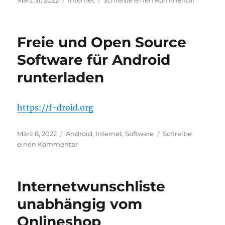
März 31, 2022
Internet
Schreibe einen Kommentar
am
Freier
RSS-
Reader
Freie und Open Source
für
Android
Software für Android
runterladen
https://f-droid.org
Veröffentlicht
Kategorien
März 8, 2022
Android
,
Internet
,
Software
Schreibe
am
zu
einen Kommentar
Freie
und
Open
Internetwunschliste
Source
Software
unabhängig vom
für
Onlineshop
Android