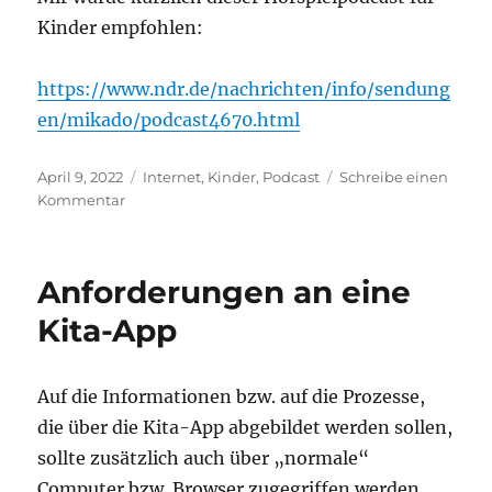
Kinder empfohlen:
https://www.ndr.de/nachrichten/info/sendung
en/mikado/podcast4670.html
Veröffentlicht
Kategorien
April 9, 2022
Internet
,
Kinder
,
Podcast
Schreibe einen
am
zu
Kommentar
Kinderhörspiele
vom
NDR
Anforderungen an eine
als
Podcast
Kita-App
Auf die Informationen bzw. auf die Prozesse,
die über die Kita-App abgebildet werden sollen,
sollte zusätzlich auch über „normale“
Computer bzw. Browser zugegriffen werden