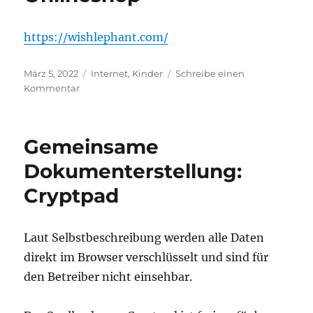
runterladen
https://wishlephant.com/
Veröffentlicht
Kategorien
März 5, 2022
Internet
,
Kinder
Schreibe einen
am
zu
Kommentar
Internetwunschliste
unabhängig
vom
Gemeinsame
Onlineshop
Dokumenterstellung:
Cryptpad
Laut Selbstbeschreibung werden alle Daten
direkt im Browser verschlüsselt und sind für
den Betreiber nicht einsehbar.