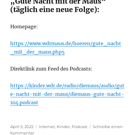
„Gute Nacht mit der Maus“
(täglich eine neue Folge):
Homepage:
https://www.wdrmaus.de/hoeren/gute_nacht
_mit_der_maus.php5
Direktlink zum Feed des Podcasts:
https://kinder.wdr.de/radio/diemaus/audio/gut
e-nacht-mit-der-maus/diemaus-gute-nacht-
104.podcast
Veröffentlicht
Kategorien
April 5, 2022
Internet
,
Kinder
,
Podcast
Schreibe einen
am
zu
Kommentar