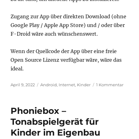
Zugang zur App über direkten Download (ohne
Google Play / Apple App Store) und / oder über
F-Droid wäre auch wünschenswert.
Wenn der Quellcode der App über eine freie
Open Source Lizenz verfügbar wäre, wäre das
ideal.
Veröffentlicht
Kategorien
zu
April 9, 2022
Android
,
Internet
,
Kinder
1 Kommentar
am
Anford
an
eine
Phoniebox –
Kita-
App
Tonabspielgerät für
Kinder im Eigenbau