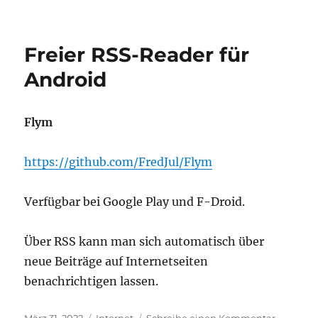
Maus
zum
Hören
Freier RSS-Reader für
Android
Flym
https://github.com/FredJul/Flym
Verfügbar bei Google Play und F-Droid.
Über RSS kann man sich automatisch über
neue Beiträge auf Internetseiten
benachrichtigen lassen.
Veröffentlicht
Kategorien
zu