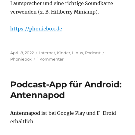
Lautsprecher und eine richtige Soundkarte
verwenden (z. B. Hifiberry Miniamp).
https://phoniebox.de
Veröffentlicht
Kategorien
Schlagwörter
April 8, 2022
Internet
,
Kinder
,
Linux
,
Podcast
am
zu
Phoniebox
1 Kommentar
Phoniebox
–
Tonabspielgerät
Podcast-App für Android:
für
Kinder
Antennapod
im
Eigenbau
Antennapod
ist bei Google Play und F-Droid
erhältlich.