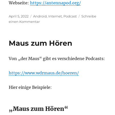
Webseite:
https://antennapod.org/
Veröffentlicht
Kategorien
April 5, 2022
Android
,
Internet
,
Podcast
Schreibe
am
zu
einen Kommentar
Podcast-
App
für
Maus zum Hören
Android:
Antennapod
Von „der Maus“ gibt es verschiedene Podcasts:
https://www.wdrmaus.de/hoeren/
Hier einige Beispiele:
„Maus zum Hören“