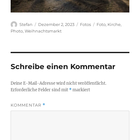
Autor
Veröffentlicht
Kategorien
Schlagwörter
Stefan
Dezember 2, 2023
Fotos
Foto
,
Kirche
,
am
Photo
,
Weihnachtsmarkt
Schreibe einen Kommentar
Deine E-Mail-Adresse wird nicht veröffentlicht.
Erforderliche Felder sind mit
*
markiert
KOMMENTAR
*