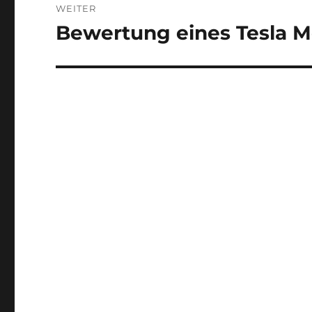
WEITER
Bewertung eines Tesla M
Nächster
Beitrag: