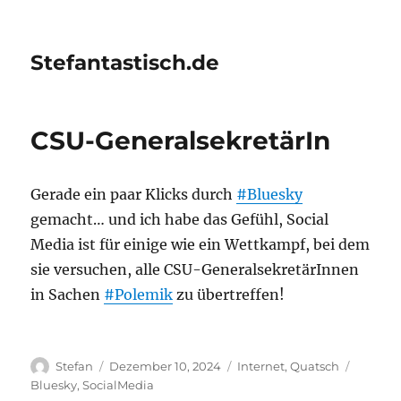
Stefantastisch.de
CSU-GeneralsekretärIn
Gerade ein paar Klicks durch
#Bluesky
gemacht… und ich habe das Gefühl, Social
Media ist für einige wie ein Wettkampf, bei dem
sie versuchen, alle CSU-GeneralsekretärInnen
in Sachen
#Polemik
zu übertreffen!
Autor
Veröffentlicht
Kategorien
Schlagw
Stefan
Dezember 10, 2024
Internet
,
Quatsch
am
Bluesky
,
SocialMedia