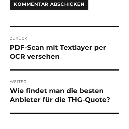
Beitragsnavigation
ZURÜCK
PDF-Scan mit Textlayer per
Vorheriger
Beitrag:
OCR versehen
WEITER
Wie findet man die besten
Nächster
Beitrag:
Anbieter für die THG-Quote?