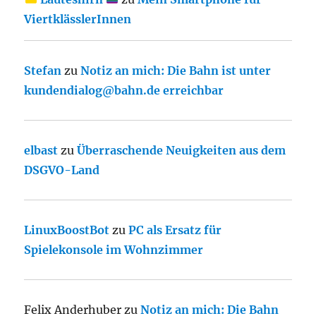
ViertklässlerInnen
Stefan
zu
Notiz an mich: Die Bahn ist unter
kundendialog@bahn.de erreichbar
elbast
zu
Überraschende Neuigkeiten aus dem
DSGVO-Land
LinuxBoostBot
zu
PC als Ersatz für
Spielekonsole im Wohnzimmer
Felix Anderhuber
zu
Notiz an mich: Die Bahn