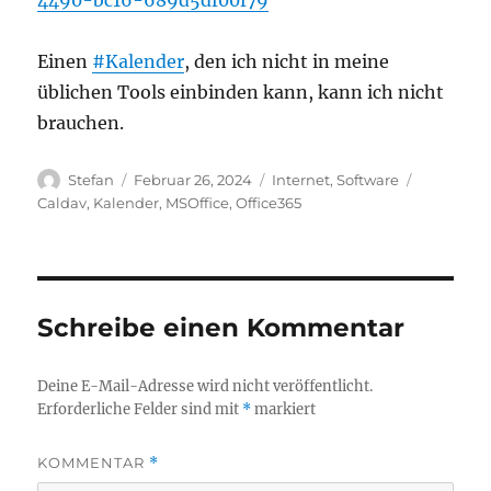
4490-bc16-689d5df00f79
Einen
#Kalender
, den ich nicht in meine
üblichen Tools einbinden kann, kann ich nicht
brauchen.
Autor
Veröffentlicht
Kategorien
Schlagwör
Stefan
Februar 26, 2024
Internet
,
Software
am
Caldav
,
Kalender
,
MSOffice
,
Office365
Schreibe einen Kommentar
Deine E-Mail-Adresse wird nicht veröffentlicht.
Erforderliche Felder sind mit
*
markiert
KOMMENTAR
*