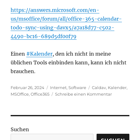
https://answers.microsoft.com/en-
us/msoffice/forum/all/office-365-calendar-
todo-sync-using-davx5/a7a18d77-c502-
4490-bc16-689d5df00f79
Einen
#Kalender
, den ich nicht in meine
üblichen Tools einbinden kann, kann ich nicht
brauchen.
Veröffentlicht
Kategorien
Schlagwörter
Februar 26, 2024
Internet
,
Software
Caldav
,
Kalender
,
am
zu
MSOffice
,
Office365
Schreibe einen Kommentar
Microsoft
Office
365
kann
kein
Suchen
CalDAV