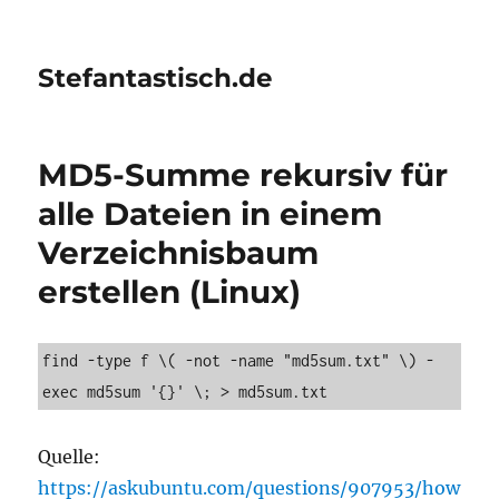
Stefantastisch.de
MD5-Summe rekursiv für
alle Dateien in einem
Verzeichnisbaum
erstellen (Linux)
find -type f \( -not -name "md5sum.txt" \) -
exec md5sum '{}' \; > md5sum.txt
Quelle:
https://askubuntu.com/questions/907953/how