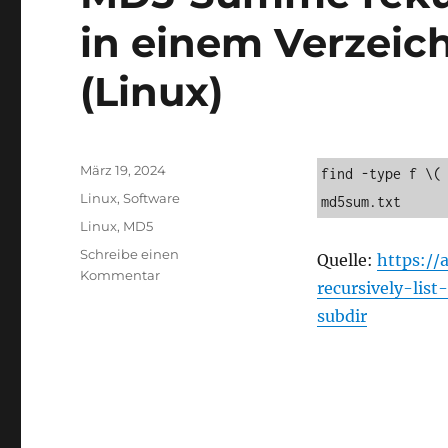
in einem Verzeic
(Linux)
Veröffentlicht
März 19, 2024
find -type f \( 
am
Kategorien
Linux
,
Software
md5sum.txt
Schlagwörter
Linux
,
MD5
Schreibe einen
Quelle:
https:/
zu
Kommentar
recursively-lis
MD5-
subdir
Summe
rekursiv
für
alle
Dateien
in
einem