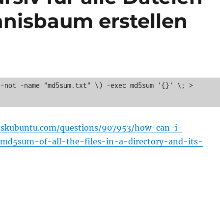
hnisbaum erstellen
-not -name "md5sum.txt" \) -exec md5sum '{}' \; > 
/askubuntu.com/questions/907953/how-can-i-
t-md5sum-of-all-the-files-in-a-directory-and-its-