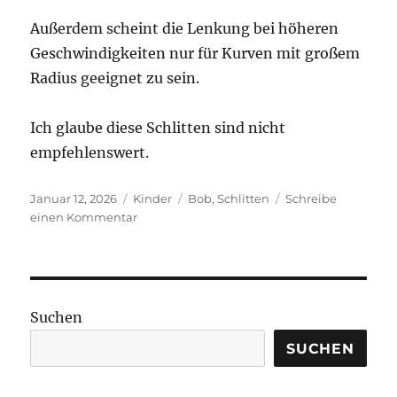
Außerdem scheint die Lenkung bei höheren
Geschwindigkeiten nur für Kurven mit großem
Radius geeignet zu sein.
Ich glaube diese Schlitten sind nicht
empfehlenswert.
Veröffentlicht
Kategorien
Schlagwörter
Januar 12, 2026
Kinder
Bob
,
Schlitten
Schreibe
am
zu
einen Kommentar
KHW
Lenkbob
geht
scheinbar
schnell
Suchen
kaputt
SUCHEN