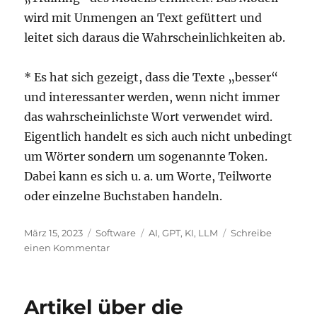
wird mit Unmengen an Text gefüttert und
leitet sich daraus die Wahrscheinlichkeiten ab.
* Es hat sich gezeigt, dass die Texte „besser“
und interessanter werden, wenn nicht immer
das wahrscheinlichste Wort verwendet wird.
Eigentlich handelt es sich auch nicht unbedingt
um Wörter sondern um sogenannte Token.
Dabei kann es sich u. a. um Worte, Teilworte
oder einzelne Buchstaben handeln.
Veröffentlicht
Kategorien
Schlagwörter
März 15, 2023
Software
AI
,
GPT
,
KI
,
LLM
Schreibe
am
zu
einen Kommentar
„Like
previous
GPT
Artikel über die
models,