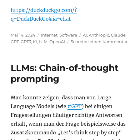
https://duckduckgo.com/?
q=DuckDuckGo&ia=chat
Veröffentlicht
Kategorien
Schlagwörter
Mai 14, 2024
Internet
,
Software
AI
,
Anthropic
,
Claude
,
am
zu
GPT
,
GPT3
,
KI
,
LLM
,
OpenAI
Schreibe einen Kommentar
Duck
hat
jetzt
LLMs: Chain-of-thought
zwei
LLM-
prompting
Chatb
Man konnte zeigen, dass man von Large
Language Models (wie
#GPT
) bei einigen
Fragestellungen häufiger richtige Antworten
erhält, wenn man der Frage beispielsweise das
Zusatzkommando „Let’s think step by step“