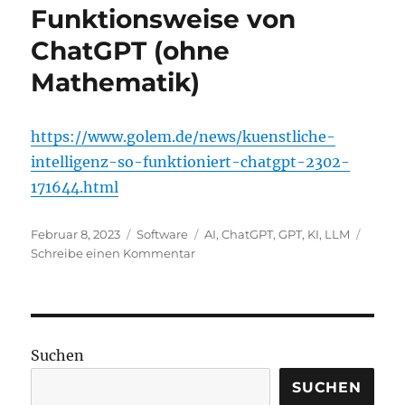
the
Funktionsweise von
GPT-
ChatGPT (ohne
4
base
Mathematik)
model
was
trained
https://www.golem.de/news/kuenstliche-
to
predict
intelligenz-so-funktioniert-chatgpt-2302-
the
171644.html
next
word
Veröffentlicht
Kategorien
in
Schlagwörter
Februar 8, 2023
Software
AI
,
ChatGPT
,
GPT
,
KI
,
LLM
am
a
zu
Schreibe einen Kommentar
document“
Artikel
über
die
Funktionsweise
von
Suchen
ChatGPT
(ohne
SUCHEN
Mathematik)