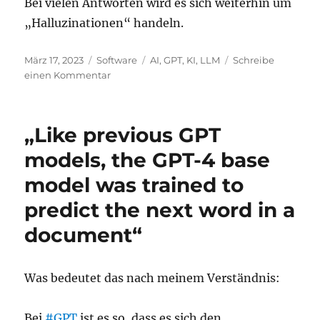
Bei vielen Antworten wird es sich weiterhin um
„Halluzinationen“ handeln.
Veröffentlicht
Kategorien
Schlagwörter
März 17, 2023
Software
AI
,
GPT
,
KI
,
LLM
Schreibe
am
zu
einen Kommentar
LLMs:
Chain-
of-
„Like previous GPT
thought
prompting
models, the GPT-4 base
model was trained to
predict the next word in a
document“
Was bedeutet das nach meinem Verständnis:
Bei
#GPT
ist es so, dass es sich den