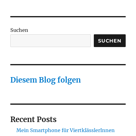
E-
Rezept
am
besten
als
Suchen
QR-
Code
SUCHEN
Diesem Blog folgen
Recent Posts
Mein Smartphone für ViertklässlerInnen