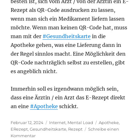
besten ist, sich vom Arzt / von der Ärztin ein E-
Rezept als QR-Code ausdrucken zu lassen,
wenn man sich ein Medikament liefern lassen
möchte. Wenn man keinen QR-Code hat, muss
man mit der
#Gesundheitskarte
in die
Apotheke gehen, was eine Lieferung dann in
der Regel sinnlos macht. Eine Möglichkeit den
QR-Code nachträglich selbst zu erstellen, gibt
es angeblich nicht.
Immerhin soll es irgendwann möglich sein,
dass eine Ärztin / ein Arzt das E-Rezept direkt
an eine
#Apotheke
schickt.
Veröffentlicht
Kategorien
Schlagwörter
Februar 12, 2024
Internet
,
Mental Load
Apotheke
,
am
ERezept
,
Gesundheitskarte
,
Rezept
Schreibe einen
zu
Kommentar