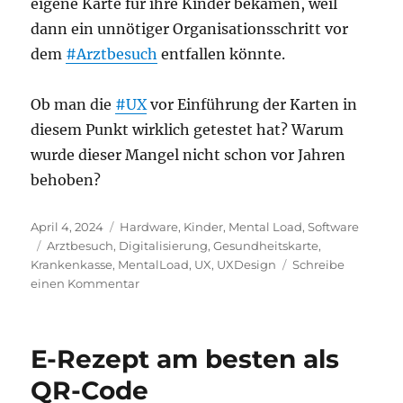
eigene Karte für ihre Kinder bekämen, weil
dann ein unnötiger Organisationsschritt vor
dem
#Arztbesuch
entfallen könnte.
Ob man die
#UX
vor Einführung der Karten in
diesem Punkt wirklich getestet hat? Warum
wurde dieser Mangel nicht schon vor Jahren
behoben?
Veröffentlicht
Kategorien
April 4, 2024
Hardware
,
Kinder
,
Mental Load
,
Software
am
Schlagwörter
Arztbesuch
,
Digitalisierung
,
Gesundheitskarte
,
Krankenkasse
,
MentalLoad
,
UX
,
UXDesign
Schreibe
zu
einen Kommentar
Keine
Zweitkarte
der
E-Rezept am besten als
Krankenkasse
für
QR-Code
Kinder