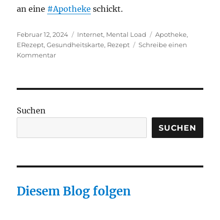
an eine
#Apotheke
schickt.
Veröffentlicht
Kategorien
Schlagwörter
Februar 12, 2024
Internet
,
Mental Load
Apotheke
,
am
ERezept
,
Gesundheitskarte
,
Rezept
Schreibe einen
zu
Kommentar
E-
Rezept
am
besten
als
Suchen
QR-
Code
SUCHEN
Diesem Blog folgen