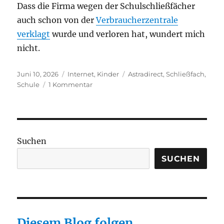
Dass die Firma wegen der Schulschließfächer
auch schon von der
Verbraucherzentrale
verklagt
wurde und verloren hat, wundert mich
nicht.
Veröffentlicht
Kategorien
Schlagwörter
Juni 10, 2026
Internet
,
Kinder
Astradirect
,
Schließfach
,
am
zu
Schule
1 Kommentar
Schulschließfächer
von
Astradirect
–
Webseite
Suchen
wirkt
unseriös,
SUCHEN
Versicherung
erscheint
mir
teuer.
Diesem Blog folgen