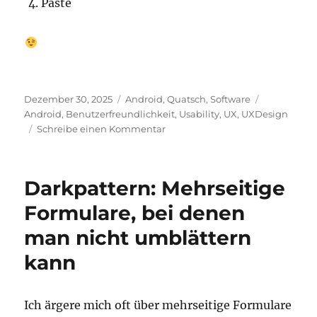
Paste
Veröffentlicht
Kategorien
Schlagwört
Dezember 30, 2025
Android
,
Quatsch
,
Software
am
Android
,
Benutzerfreundlichkeit
,
Usability
,
UX
,
UXDesign
zu
Schreibe einen Kommentar
Copy
and
Paste
Darkpattern: Mehrseitige
unter
Android
Formulare, bei denen
man nicht umblättern
kann
Ich ärgere mich oft über mehrseitige Formulare