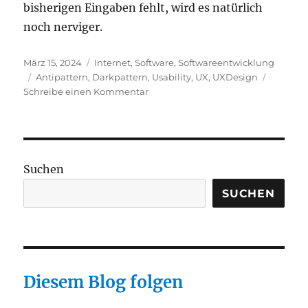
bisherigen Eingaben fehlt, wird es natürlich
noch nerviger.
Veröffentlicht
Kategorien
März 15, 2024
Internet
,
Software
,
Softwareentwicklung
am
Schlagwörter
Antipattern
,
Darkpattern
,
Usability
,
UX
,
UXDesign
zu
Schreibe einen Kommentar
Darkpattern:
Mehrseitige
Formulare,
bei
denen
Suchen
man
nicht
SUCHEN
umblättern
kann
Diesem Blog folgen