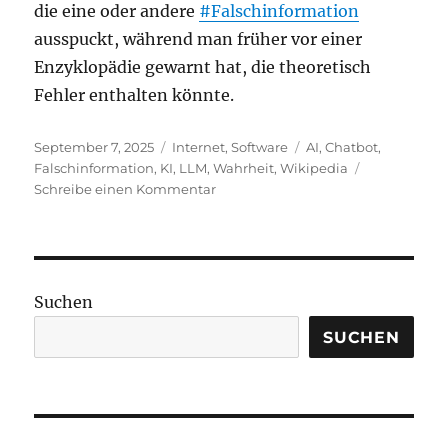
die eine oder andere
#Falschinformation
ausspuckt, während man früher vor einer
Enzyklopädie gewarnt hat, die theoretisch
Fehler enthalten könnte.
Veröffentlicht
Kategorien
Schlagwörter
September 7, 2025
Internet
,
Software
AI
,
Chatbot
,
am
Falschinformation
,
KI
,
LLM
,
Wahrheit
,
Wikipedia
zu
Schreibe einen Kommentar
Das
Aufkommen
von
Wikipedia
vs.
Suchen
Chatbot-
Hype
SUCHEN