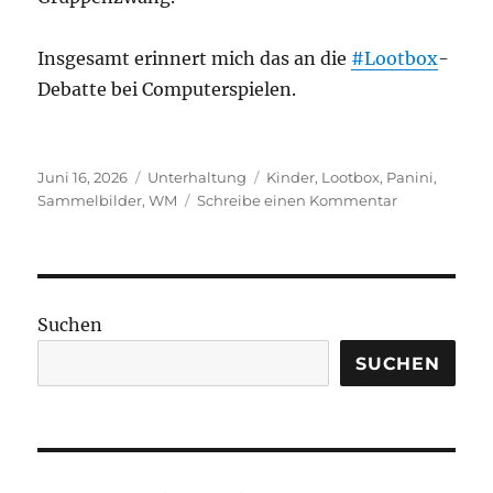
Insgesamt erinnert mich das an die
#Lootbox
-
Debatte bei Computerspielen.
Veröffentlicht
Kategorien
Schlagwörter
Juni 16, 2026
Unterhaltung
Kinder
,
Lootbox
,
Panini
,
am
zu
Sammelbilder
,
WM
Schreibe einen Kommentar
Panini-
Allergie
Suchen
SUCHEN